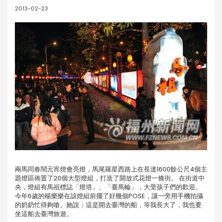
2013-02-23
兩馬同春鬧元宵燈會亮燈，馬尾羅星西路上在長達1600餘公尺4個主
題燈區佈置了20個大型燈組，打造了開放式花燈一條街。 在街道中
央，燈組有馬祖標誌「燈塔」、「臺馬輪」，大受孩子們的歡迎。
今年6歲的楊樂樂在該燈組前擺了好幾個POSE，讓一旁用手機拍攝
的奶奶忙得夠嗆。她說：這是開去臺灣的船，等我長大了，我也要
坐這船去臺灣旅遊。