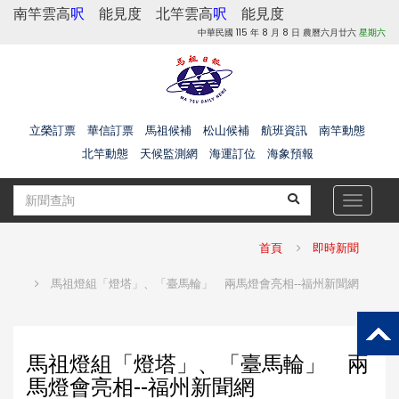
南竿雲高
呎
能見度
北竿雲高
呎
能見度
中華民國 115 年 8 月 8 日 農曆六月廿六
星期六
立榮訂票
華信訂票
馬祖候補
松山候補
航班資訊
南竿動態
北竿動態
天候監測網
海運訂位
海象預報
Toggle
navigat
首頁
即時新聞
馬祖燈組「燈塔」、「臺馬輪」 兩馬燈會亮相--福州新聞網
馬祖燈組「燈塔」、「臺馬輪」 兩
馬燈會亮相--福州新聞網