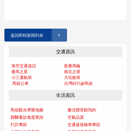
返回即時新聞列表
交通資訊
海空交通資訊
新臺馬輪
臺馬之星
南北之星
小三通航班
大坵航班
馬祖公車
台灣好行@馬
祖
生活資訊
馬祖觀光導覽地圖
樂活體育館預約
縣醫看診進度查詢
空氣品質
打詐專區
交通違規檢舉專區