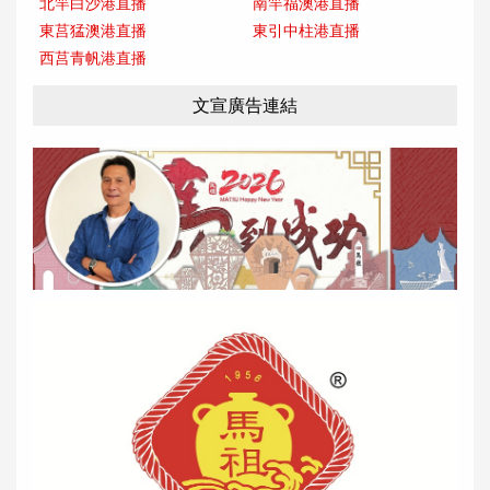
北竿白沙港直播
南竿福澳港直播
東莒猛澳港直播
東引中柱港直播
西莒青帆港直播
文宣廣告連結