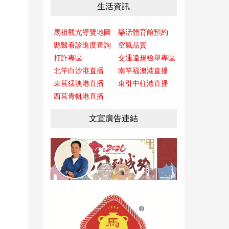
生活資訊
馬祖觀光導覽地圖
樂活體育館預約
縣醫看診進度查詢
空氣品質
打詐專區
交通違規檢舉專區
北竿白沙港直播
南竿福澳港直播
東莒猛澳港直播
東引中柱港直播
西莒青帆港直播
文宣廣告連結