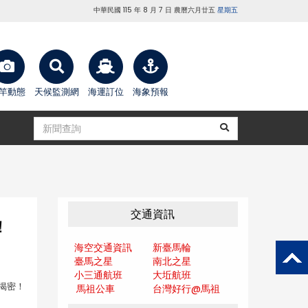
中華民國 115 年 8 月 7 日 農曆六月廿五
星期五
竿動態
天候監測網
海運訂位
海象預報
交通資訊
！
海空交通資訊
新臺馬輪
臺馬之星
南北之星
小三通航班
大坵航班
學揭密！
馬祖公車
台灣好行@馬
祖