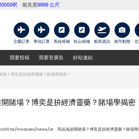
20000呎
能見度
9999 公尺
立榮訂票
華信訂票
馬祖候補
松山候補
航班資訊
南竿動態
北
庫
我要投稿
我要登廣告
好站連結
賭場？博奕是拚經濟靈藥？賭場學揭密！
誰開賭場？博奕是拚經濟靈藥？賭場學揭密
news100.tw/modules/news/ar... 馬祖為誰開賭場？博奕是拚經濟靈藥？賭場