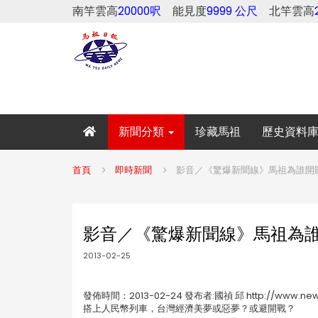
南竿雲高
20000呎
能見度
9999 公尺
北竿雲高
新聞分類
珍藏馬祖
歷史資料
首頁
即時新聞
影音／《驚爆新聞線》馬祖為誰開
影音／《驚爆新聞線》馬祖為
2013-02-25
發佈時間：2013-02-24 發布者:國禎 邱 http://www.
搭上人民幣列車，台灣經濟美夢或惡夢？或避開戰？