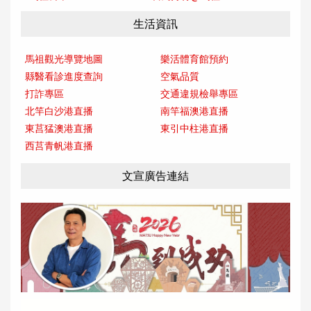
生活資訊
馬祖觀光導覽地圖
樂活體育館預約
縣醫看診進度查詢
空氣品質
打詐專區
交通違規檢舉專區
北竿白沙港直播
南竿福澳港直播
東莒猛澳港直播
東引中柱港直播
西莒青帆港直播
文宣廣告連結