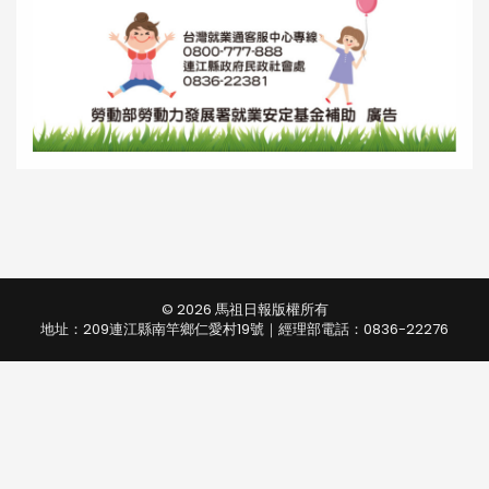
© 2026 馬祖日報版權所有
地址：209連江縣南竿鄉仁愛村19號｜經理部電話：0836-22276