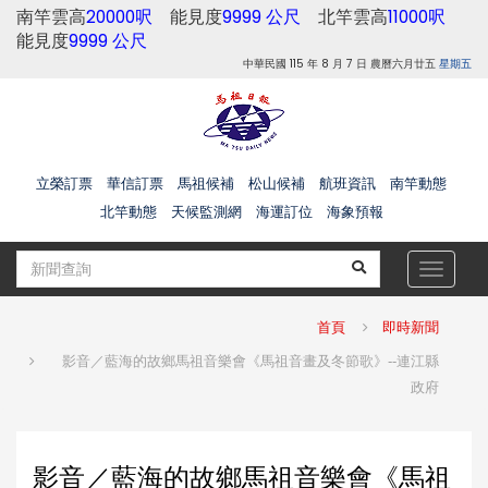
南竿雲高
20000呎
能見度
9999 公尺
北竿雲高
11000呎
能見度
9999 公尺
中華民國 115 年 8 月 7 日 農曆六月廿五
星期五
立榮訂票
華信訂票
馬祖候補
松山候補
航班資訊
南竿動態
北竿動態
天候監測網
海運訂位
海象預報
Toggle
navigat
首頁
即時新聞
影音／藍海的故鄉馬祖音樂會《馬祖音畫及冬節歌》--連江縣
政府
影音／藍海的故鄉馬祖音樂會《馬祖