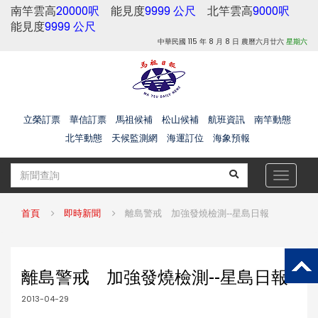
南竿雲高
20000呎
能見度
9999 公尺
北竿雲高
9000呎
能見度
9999 公尺
中華民國 115 年 8 月 8 日 農曆六月廿六
星期六
立榮訂票
華信訂票
馬祖候補
松山候補
航班資訊
南竿動態
北竿動態
天候監測網
海運訂位
海象預報
Toggle
navigat
首頁
即時新聞
離島警戒 加強發燒檢測--星島日報
離島警戒 加強發燒檢測--星島日報
2013-04-29