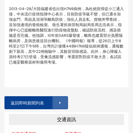
2013-04-28/大陸福建省也出現H7N9病例，為杜絕疫情從小三通入
侵，中央流行疫情指揮中心表示，目前防疫等級不變，但已通令加
強金門、馬祖及澎湖等離島防疫，強化人員走私、貨物夾帶查緝，
並加強邊境的發燒檢測。 衛生署疾病管制局副局長周志浩表示，指
揮中心已提醒離島醫院進行防疫物資盤點，確認防疫流程、感染措
施是否完備。他強調，10年前SARS爆發後，離島也建置部分負壓隔
離病房，及病患後送回台機制。 《中國時報》報導，從26日上午8
時至27日下午5時，台灣共計接獲44例H7N9疑似病例通報，通報數
創下新高，其中22例檢驗中，其餘皆排除感染。此外，身心障礙人
員特考27日登場，受禽流感影響，考選部對防疫不敢大意，各試區
已備妥醫療器材和備用考場。
返回即時新聞列表
交通資訊