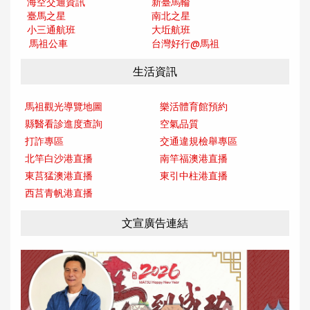
海空交通資訊
新臺馬輪
臺馬之星
南北之星
小三通航班
大坵航班
馬祖公車
台灣好行@馬
祖
生活資訊
馬祖觀光導覽地圖
樂活體育館預約
縣醫看診進度查詢
空氣品質
打詐專區
交通違規檢舉專區
北竿白沙港直播
南竿福澳港直播
東莒猛澳港直播
東引中柱港直播
西莒青帆港直播
文宣廣告連結