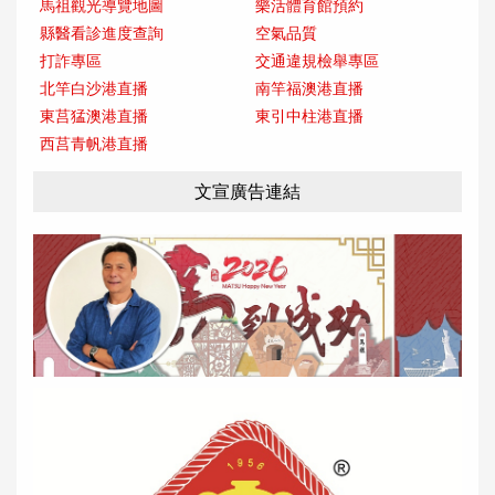
馬祖觀光導覽地圖
樂活體育館預約
縣醫看診進度查詢
空氣品質
打詐專區
交通違規檢舉專區
北竿白沙港直播
南竿福澳港直播
東莒猛澳港直播
東引中柱港直播
西莒青帆港直播
文宣廣告連結