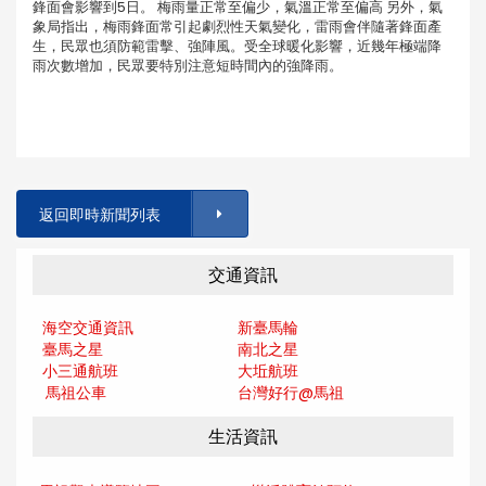
鋒面會影響到5日。 梅雨量正常至偏少，氣溫正常至偏高 另外，氣
象局指出，梅雨鋒面常引起劇烈性天氣變化，雷雨會伴隨著鋒面產
生，民眾也須防範雷擊、強陣風。受全球暖化影響，近幾年極端降
雨次數增加，民眾要特別注意短時間內的強降雨。
返回即時新聞列表
交通資訊
海空交通資訊
新臺馬輪
臺馬之星
南北之星
小三通航班
大坵航班
馬祖公車
台灣好行@馬
祖
生活資訊