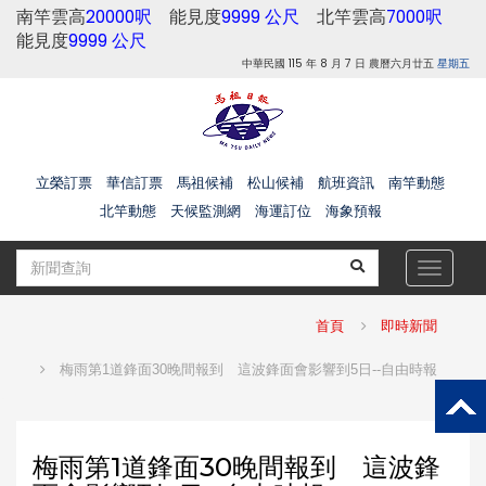
南竿雲高
20000呎
能見度
9999 公尺
北竿雲高
7000呎
能見度
9999 公尺
中華民國 115 年 8 月 7 日 農曆六月廿五
星期五
立榮訂票
華信訂票
馬祖候補
松山候補
航班資訊
南竿動態
北竿動態
天候監測網
海運訂位
海象預報
Toggle
navigat
首頁
即時新聞
梅雨第1道鋒面30晚間報到 這波鋒面會影響到5日--自由時報
梅雨第1道鋒面30晚間報到 這波鋒