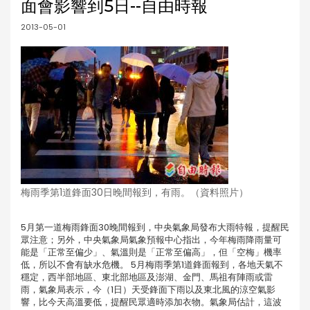
面會影響到5日--自由時報
2013-05-01
梅雨季第1道鋒面30日晚間報到，有雨。（資料照片）
5月第一道梅雨鋒面30晚間報到，中央氣象局發布大雨特報，提醒民
眾注意；另外，中央氣象局氣象預報中心指出，今年梅雨降雨量可
能是「正常至偏少」、氣溫則是「正常至偏高」，但「空梅」機率
低，所以不會有缺水危機。 5月梅雨季第1道鋒面報到，各地天氣不
穩定，西半部地區、東北部地區及澎湖、金門、馬祖有陣雨或雷
雨，氣象局表示，今（1日）天受鋒面下雨以及東北風的涼空氣影
響，比今天高溫要低，提醒民眾適時添加衣物。氣象局估計，這波