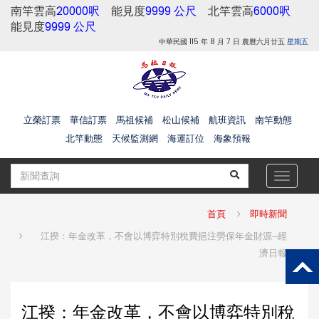
南竿雲高
20000呎
能見度
9999 公尺
北竿雲高
6000呎
能見度
9999 公尺
中華民國 115 年 8 月 7 日 農曆六月廿五
星期五
立榮訂票
華信訂票
馬祖候補
松山候補
航班資訊
南竿動態
北竿動態
天候監測網
海運訂位
海象預報
Toggle
navigat
首頁
即時新聞
江揆：年金改革，不會以博弈特別稅費挹注勞保年金財源--經
濟日報
江揆：年金改革，不會以博弈特別稅