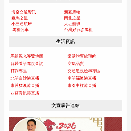
海空交通資訊
新臺馬輪
臺馬之星
南北之星
小三通航班
大坵航班
馬祖公車
台灣好行@馬
祖
生活資訊
馬祖觀光導覽地圖
樂活體育館預約
縣醫看診進度查詢
空氣品質
打詐專區
交通違規檢舉專區
北竿白沙港直播
南竿福澳港直播
東莒猛澳港直播
東引中柱港直播
西莒青帆港直播
文宣廣告連結