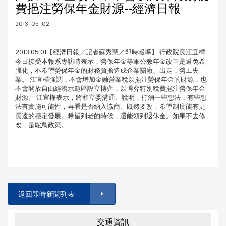
費挹注勞保年金財源--經濟日報
2013-05-02
2013.05.01【經濟日報╱記者蘇秀慧／即時報導】 行政院長江宜樺
今日接受本報系專訪時表示，勞保年金等軍公教年金改革是避免希
臘化，不希望勞保年金的財務負擔造成企業關廠、出走，勞工失
業。 江宜樺強調，不會增加金融營業稅以挹注勞保年金的財源，也
不會開放自由經濟示範區設立博弈，以博弈特別稅費挹注勞保年金
財源。 江宜樺表示，將和立委溝通、說明，打消一些想法，有些想
法有實施可能性，再看是否納入協商。既然要改，希望制度能有更
長遠的穩定發展。希望到老的時候，還能領到退休金。如果不去修
改，是鴕鳥政策。
返回即時新聞列表
交通資訊