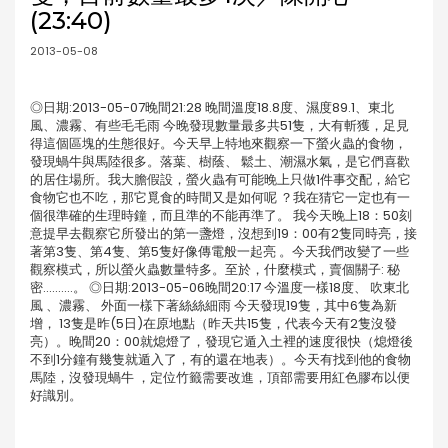
(23:40)
2013-05-08
◎日期:2013-05-07晚間21:28 晚間溫度18.8度、濕度89.1、東北
風、濃霧、有些毛毛雨 今晚發現數量最多共51隻，大有斬獲，足見
得這個區塊的生態很好。今天早上特地來觀察一下螢火蟲的食物，
發現蝸牛與馬陸很多。落葉、樹蔭、 鬆土、潮濕水氣，是它們喜歡
的居住場所。我大膽假設，螢火蟲有可能晚上只做1件事交配，給它
食物它也不吃，那它覓食的時間又是如何呢 ？我在猜它一定也有一
個很準確的生理時鐘，而且準的不能再準了。 我今天晚上18：50刻
意提早去觀察它所發出的第一盞燈，沒想到19：00有2隻同時亮，接
著第3隻、第4隻、第5隻好像傳電般一起亮 。今天我們改變了一些
觀察模式，所以螢火蟲數量特多。至於，什麼模式，賣個關子: 秘
密..........。 ◎日期:2013-05-06晚間20:17 今溫度一樣18度、 吹東北
風 、濃霧、 外面一樣下著絲絲細雨 今天發現19隻，其中6隻為新
增， 13隻是昨(5日)在原地點（昨天共15隻，代表今天有2隻沒發
亮）。晚間20：00就熄燈了，發現它遁入土裡的速度很快（熄燈後
不到1分鐘有幾隻就遁入了，有的還在地表）。今天有找到他的食物
馬陸，沒發現蝸牛 ，定位竹籤需要改進，頂部需要用紅色膠布以便
好識別。