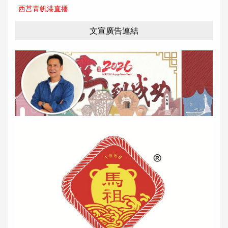
西莒青帆港直播
文宣廣告連結