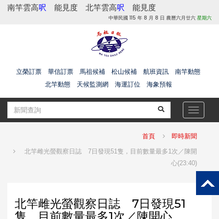
南竿雲高
呎
能見度
北竿雲高
呎
能見度
中華民國 115 年 8 月 8 日 農曆六月廿六
星期六
立榮訂票
華信訂票
馬祖候補
松山候補
航班資訊
南竿動態
北竿動態
天候監測網
海運訂位
海象預報
Toggle
navigat
首頁
即時新聞
北竿雌光螢觀察日誌 7日發現51隻，目前數量最多1次／陳開
心(23:40)
北竿雌光螢觀察日誌 7日發現51
隻，目前數量最多1次／陳開心