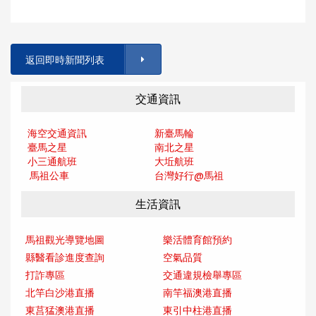
返回即時新聞列表
交通資訊
海空交通資訊
新臺馬輪
臺馬之星
南北之星
小三通航班
大坵航班
馬祖公車
台灣好行@馬
祖
生活資訊
馬祖觀光導覽地圖
樂活體育館預約
縣醫看診進度查詢
空氣品質
打詐專區
交通違規檢舉專區
北竿白沙港直播
南竿福澳港直播
東莒猛澳港直播
東引中柱港直播