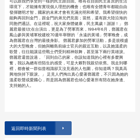
可以跟我們享受到一樣的民主跟自由。唯有在自由民主富庶的生活
環境下，才能擁有實現個人理想的機會；也唯有全體青年都能自由
發揮聰明才智，國家的未來才會有充滿光明和希望。我希望很快的
能夠再回到金門，跟金門的弟兄們見面；當然，還有跟大陸沿海的
同胞們通話。在這裡呢，祝大家身體健康，民主萬歲！謝謝！」 鄧
麗君最後1次在台演出，更是為了勞軍而來，1994年6月，鄧麗君在
鳳山參與黃埔軍校建校70週年舉辦的「永遠的黃埔」勞軍晚會，成
為鄧麗君在台灣的最後身影。 鄧麗君參加的勞軍活動，多是規模盛
大的大型晚會，但她與離島前線士官兵的親近互動，以及她溫柔的
歌聲，往往能讓這些戰士們受到精神鼓舞，甚至落下兩行英雄淚。
鄧麗君還曾說過，「回到自己的家，你該知道我的心裡有多麼興
奮，我以為總有些陌生的感受，可是大夥對我親切依舊。我走到哪
裡，都會被一群似曾相識卻又沒見過的人包圍，你知道嗎？我真高
興地快掉下眼淚。」 足見人們掏出真心愛著鄧麗君，不只因為她的
溫柔歌聲或愛國心，而是因為鄧麗君也傾心愛著所有陪在她身邊、
支持她的人。
返回即時新聞列表