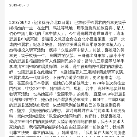
2013-05-13
2013/05/12（記者徐卉台北12日電） 已故歌手鄧麗君的勞軍史幾乎
縱橫她的一生，在金門、馬祖等戰地，用歌聲撫慰前線官兵，是人
們心中無可取代的「軍中情人」。今年是鄧麗君逝世18週年，適逢
鄧麗君60歲冥誕，鄧麗君文教基金會在台北小巨蛋策畫「追夢—永
遠的鄧麗君」紀念音樂會。 她的甜美嗓音與溫柔形象仍深植人心，
她積極投入勞軍活動，獲得「永遠的軍中情人」封號，鄧麗君的勞
軍史，幾乎縱橫一生。 鄧麗君的父親、三哥都出身軍旅，讓小小年
紀的鄧麗君很能體會軍人保國衛民的辛苦；當時九三康樂隊胡琴手
李成清常到鄧家教唱黃梅調、吊嗓，是年僅8歲的鄧麗君的啟蒙老
師，也讓鄧麗君在此機緣下，9歲就隨著九三康樂隊四處勞軍表演。
鄧麗君成為一代紅星後，不僅在台港受到歡迎，更名揚東南亞地
區，甚至前往日本發展，但她仍心繫前線戰士，1974年首次前往金
門勞軍，往後20年中，她到過金門、馬祖、台中、高雄等地參與無
數勞軍活動，也為她贏得「愛國歌手」的美譽。 直至1989年鄧麗君
到法國巴黎暫住，她仍會回台灣參與勞軍演出；1991年，年屆38歲
的鄧麗君逐漸淡出歌壇，依然願意到前線用自己的歌聲激勵官兵
們，堅持、貫徹她的政治理想。 當時鄧麗君在金門前線馬山觀測所
時，就向大陸喊話說「親愛的大陸同胞們，你們好，我是鄧麗君。
我現在來到金門的廣播站向大陸沿海的同胞們廣播，我今天要跟大
家說的是，我很高興的能夠站在自由祖國的第一前線金門，我感覺
到非常快樂、非常的幸福。」 她還講到，「我期望在大陸的同胞也