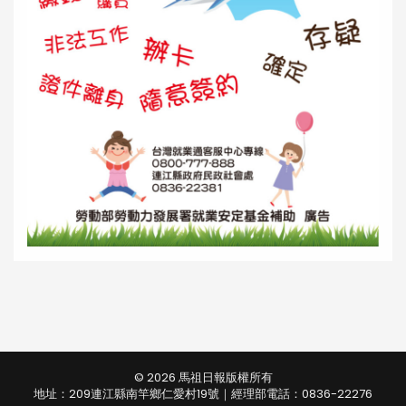
© 2026 馬祖日報版權所有
地址：209連江縣南竿鄉仁愛村19號｜經理部電話：0836-22276