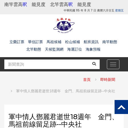
南竿雲高
呎
能見度
北竿雲高
呎
能見度
中華民國 115 年 8 月 7 日 農曆六月廿五
星期五
立榮訂票
華信訂票
馬祖候補
松山候補
航班資訊
南竿動態
北竿動態
天候監測網
海運訂位
海象預報
Toggle
navigat
首頁
即時新聞
軍中情人鄧麗君逝世18週年 金門、馬祖前線留足跡--中央社
軍中情人鄧麗君逝世18週年 金門、
馬祖前線留足跡--中央社