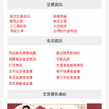
交通資訊
海空交通資訊
新臺馬輪
臺馬之星
南北之星
小三通航班
大坵航班
馬祖公車
台灣好行@馬
祖
生活資訊
馬祖觀光導覽地圖
樂活體育館預約
縣醫看診進度查詢
空氣品質
打詐專區
交通違規檢舉專區
北竿白沙港直播
南竿福澳港直播
東莒猛澳港直播
東引中柱港直播
西莒青帆港直播
文宣廣告連結