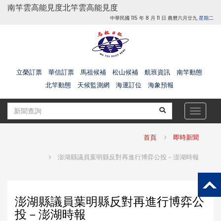
南竿雲高
能見度
北竿雲高
能見度
中華民國 115 年 8 月 11 日 農曆六月廿九
星期二
立榮訂票
華信訂票
馬祖候補
松山候補
航班資訊
南竿動態
北竿動態
天候監測網
海運訂位
海象預報
Toggle
navigat
首頁
即時新聞
澎湖縣議員葉明縣反對再進行博弈公投－澎湖時報
澎湖縣議員葉明縣反對再進行博弈公
投－澎湖時報