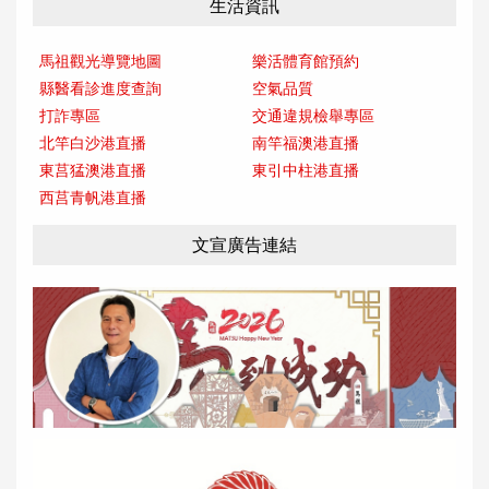
生活資訊
馬祖觀光導覽地圖
樂活體育館預約
縣醫看診進度查詢
空氣品質
打詐專區
交通違規檢舉專區
北竿白沙港直播
南竿福澳港直播
東莒猛澳港直播
東引中柱港直播
西莒青帆港直播
文宣廣告連結