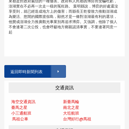
來都是對政府威信的一種傷害。政府和人民都因博弈而受騙吃虧，
澎湖實在不必再一次走一樣的冤枉路。 葉明縣說，博弈的好處還沒
享受到，就已經造成地方上的傷害；而縣長王乾發致力推動澎湖成
為樂活、悠閒的國際渡假島，顯然才是一條對澎湖最有利的選項，
他贊成澎湖全力推廣觀光事業別再追求博弈。又強調，他除了個人
不會連署二次公投，也會呼籲地方鄉親認清事實，不要連署同意一
起
返回即時新聞列表
交通資訊
海空交通資訊
新臺馬輪
臺馬之星
南北之星
小三通航班
大坵航班
馬祖公車
台灣好行@馬
祖