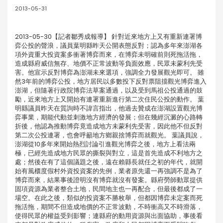
2013-05-31
2013-05-30【記者鄒秀成報導】 針對近來地方上又有重新連署博
弈公投的聲浪，議員葉明縣昨天公開表態反對；認為多年來澎湖各
項外資重大投資案多衝著博弈而來，在博弈未明確前則死拖活拖，
造成縣府威信無存、地價不正常波動等負面效應，民眾未蒙利先受
害。他宣示反對博弈為澎湖未來選項，強調全力發展觀光即可。 雖
然3年前的博弈公投，地方居民以多數投下反對票阻擋觀光博弈進入
澎湖，但隨著行政院博弈法草案通過，以及受到馬祖公投通過的鼓
勵，近來地方上又開始有連署重新進行第二次住民公投的動作。 葉
明縣議員昨天在質詢時不諱言指出，他過去贊成在澎湖設置觀光博
弈事業，期能代動並刺激地方經濟的發展；但在幾經沉澱的心路轉
折後，他認為推動博弈竟造成地方未蒙利先受害，因此他不但反對
第二次公投連署，也會呼籲地方鄉親捨博弈而就觀光。 葉議員說，
澎湖從10多年來開始熱烈討論引進觀光博弈之後，地方上看法兩
極，已經先造成地方民眾的撕裂與對立，這是首先造成不利地方之
處；然後在有了這個議題之後，遠在賴縣長就任之初的年代，就開
始有風櫃度假村外資投資案的先例，業者原先還一再強調不是為了
博弈而來，結果事後證明沒有博弈就沒有發案。縣府勞師動眾提供
固項資源為業者整合土地，民間地主也一再配合，但最後都成了一
場空。在此之後，類似的投資案不勝枚舉，但都因博弈未定案而死
拖活拖，期間不但造成地價的不正常波動，不時衝高又不時滑落，
使得民眾的權益受到影響；連縣府的動用資源與出面協助，事後看