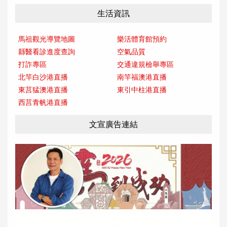
生活資訊
馬祖觀光導覽地圖
樂活體育館預約
縣醫看診進度查詢
空氣品質
打詐專區
交通違規檢舉專區
北竿白沙港直播
南竿福澳港直播
東莒猛澳港直播
東引中柱港直播
西莒青帆港直播
文宣廣告連結