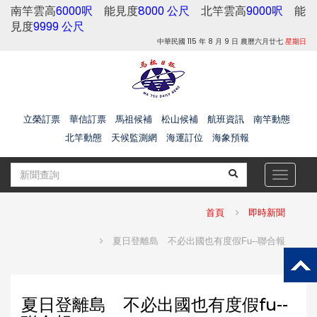
南竿雲高
6000呎
能見度
8000 公尺
北竿雲高
9000呎
能
見度
9999 公尺
中華民國 115 年 8 月 9 日 農曆六月廿七
星期日
立榮訂票
華信訂票
馬祖候補
松山候補
航班資訊
南竿動態
北竿動態
天候監測網
海運訂位
海象預報
Toggle
navigat
首頁
即時新聞
夏日登離島 不必出國也有度假fu--聯合報
夏日登離島 不必出國也有度假fu--