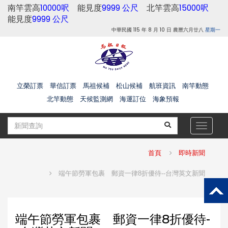
南竿雲高
10000呎
能見度
9999 公尺
北竿雲高
15000呎
能見度
9999 公尺
中華民國 115 年 8 月 10 日 農曆六月廿八
星期一
立榮訂票
華信訂票
馬祖候補
松山候補
航班資訊
南竿動態
北竿動態
天候監測網
海運訂位
海象預報
Toggle
navigat
首頁
即時新聞
端午節勞軍包裹 郵資一律8折優待--台灣英文新聞
端午節勞軍包裹 郵資一律8折優待-