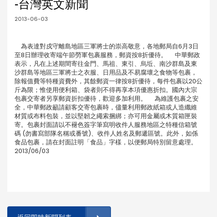
-台灣英文新聞
2013-06-03
為表達對戍守離島地區三軍將士的崇高敬意，各地郵局自6月3日
至8日辦理收寄端午節勞軍包裹服務，郵資按8折優待。 中華郵政
表示，凡在上述期間寄往金門、馬祖、東引、烏坵、南沙群島及東
沙群島等地區三軍將士之衣服、日用品及不易腐壞之食物等包裹，
除報值費等特種資費外，其餘郵資一律按8折優待，每件包裹以20公
斤為限；惟使用便利箱、袋者則不得再享本項優惠折扣。國內大宗
包裹交寄者另享郵資折扣優待，歡迎多加利用。 為維護包裹之安
全，中華郵政籲請顧客交寄包裹時，儘量利用郵政紙箱或人造纖維
材質或布料包裝，並以堅韌之繩索捆綁；亦可用金屬或木質箱匣裝
寄。包裹封面請以不褪色簽字筆寫明收件人服務地區之特種信箱號
碼 (勿書寫部隊名稱或番號)、收件人姓名及郵遞區號。此外，如係
食品包裹，請在封面註明「食品」字樣，以便郵局特別留意處理。
2013/06/03