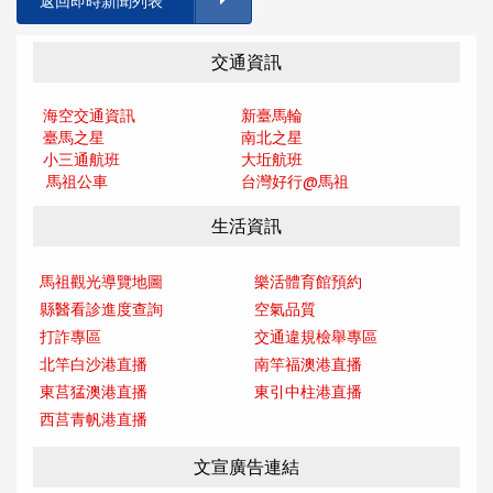
返回即時新聞列表
交通資訊
海空交通資訊
新臺馬輪
臺馬之星
南北之星
小三通航班
大坵航班
馬祖公車
台灣好行@馬
祖
生活資訊
馬祖觀光導覽地圖
樂活體育館預約
縣醫看診進度查詢
空氣品質
打詐專區
交通違規檢舉專區
北竿白沙港直播
南竿福澳港直播
東莒猛澳港直播
東引中柱港直播
西莒青帆港直播
文宣廣告連結