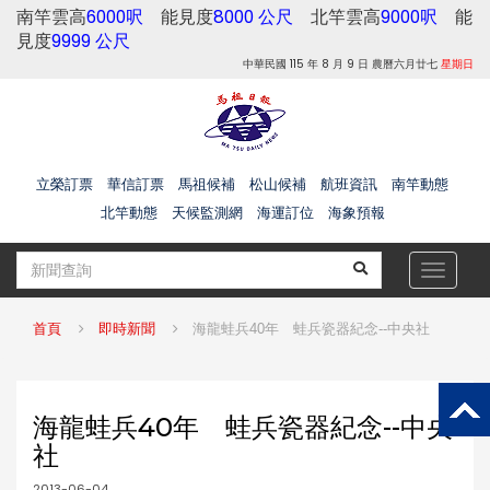
南竿雲高
6000呎
能見度
8000 公尺
北竿雲高
9000呎
能
見度
9999 公尺
中華民國 115 年 8 月 9 日 農曆六月廿七
星期日
立榮訂票
華信訂票
馬祖候補
松山候補
航班資訊
南竿動態
北竿動態
天候監測網
海運訂位
海象預報
Toggle
navigat
首頁
即時新聞
海龍蛙兵40年 蛙兵瓷器紀念--中央社
海龍蛙兵40年 蛙兵瓷器紀念--中央
社
2013-06-04