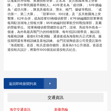
以蒐集對岸情報、實施偵察突擊，正名為「反共救國軍海上突擊
隊」，是中華民國最早期蛙人。43年更名為「成功隊」；51年擴編
為「成功大隊」，隊員具備長泳、潛水、格鬥、爆破等戰技。 「成
功第一、第二大隊」、「陸軍1001、1002連」及「反共救國海上突
擊隊」62年合併，成為陸軍101兩棲偵察營；87年納編國防部軍事情
報局駐澎湖海上情報大隊；95年納編到陸軍航空特戰指揮部，直屬
的營級單位。 陸軍兩棲偵察營總部在金門，澎湖、馬祖等外島各一
個連，為外島最具戰鬥力的特種部隊。每年招訓2期學員，施以陸、
海嚴格訓練，最後6天5夜測驗，通過後成為海龍蛙兵正式隊員。服
役期間還有專精訓練及基地訓練。 金門宏玻陶瓷器公司受委託製作
「海底蛟龍」瓷器，蛙兵是個存錢筒，基座為0.5公升酒器。瓷器是
退役蛙兵設計，將製作1000個送給退役蛙兵紀念。
返回即時新聞列表
交通資訊
海空交通資訊
新臺馬輪