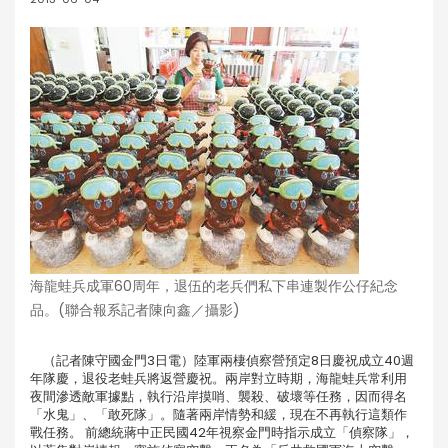
海龍蛙兵成軍60周年，退伍的老兵們私下串連製作公仔紀念
品。(聯合報系記者陳向鑫／攝影)
（記者陳守國金門3日電）陸軍兩棲偵察營預定8日慶祝成立40週
年隊慶，退役老蛙兵將返營慶祝。兩岸對立時期，海龍蛙兵常利用
夜間滲透敵軍據點，執行沿岸摸哨、襲殺、破壞等任務，因而得名
「水鬼」、「敢死隊」。隨著兩岸情勢和緩，現在不再執行這類作
戰任務。 前總統蔣中正民國42年視察金門時指示成立「偵察隊」，