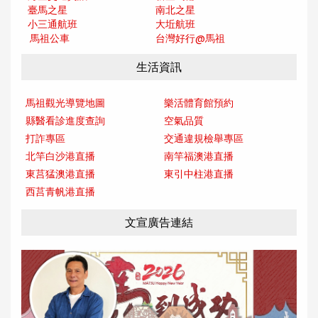
臺馬之星
南北之星
小三通航班
大坵航班
馬祖公車
台灣好行@馬
祖
生活資訊
馬祖觀光導覽地圖
樂活體育館預約
縣醫看診進度查詢
空氣品質
打詐專區
交通違規檢舉專區
北竿白沙港直播
南竿福澳港直播
東莒猛澳港直播
東引中柱港直播
西莒青帆港直播
文宣廣告連結