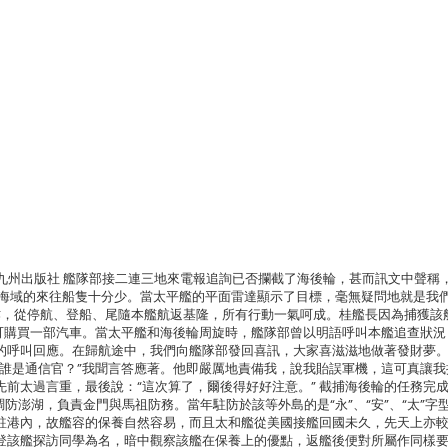
：九州出版社 艦隊部接二連三地來電報追詢已否攔截了海後輪，甚而訊文中聲稱
東海域的來往船隻十分少。當太平艦的平面雷達顯示了目標，毫無疑問地就是我
作，從停航、登船、尾隨本艦航返基隆，所有行動一氣呵成。桂艦長因為捕獲該
足可購買一部汽車。當太平艦和海後輪周旋時，艦隊部曾以明語呼叫本艦追查狀況
的呼叫回應。在歸航途中，我們向艦隊部發回喜訊，大家喜滋滋地做著發財夢。
“誰是通信官？”我聞言答應著。他即嚴厲地責備我，說我貽誤軍機，這可真讓我
前太過言重，最後說：“這次算了，爾後得好好注意。” 截捕海後輪的任務完
隊調防澎湖，負責金門與馬祖防務。當年駐防於該等外島的是“永”、“安”、“太”字
駐港內，故艦容的保養自然容易，而且太和艦從美國接艦回國未久，先天上亦
登該艦探訪同學為名，暗中觀察該艦在保養上的優點，返艦後便對所屬作同樣