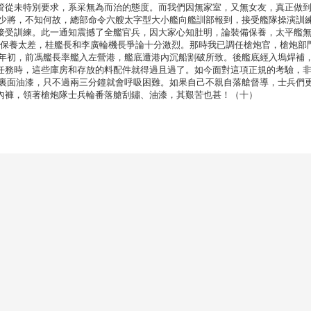
管從未特別要求，系采無為而治的態度。而我們因無家室，又無女友，真正做
昭少將，不知何故，總部命令六艘太字型大小艦向艦訓部報到，接受艦隊操演訓
接受訓練。此一通知震撼了全艦官兵，因大家心知肚明，論裝備保養，太平艦
輪機保養太差，桂艦長和李廣輪機長爭論十分激烈。那時我已調任槍炮官，槍炮部
9年初，前馮艦長率艦入左營港，艦底遭港內沉船割破所致。後艦底經入塢焊補
任務時，這些庫房和存放的料配件就得過且過了。如今面對這項正規的考驗，
在裏面油漆，只不過兩三分鐘就會呼吸困難。如果自己不親自落艙督導，士兵們
內褲，領著槍炮隊士兵輪番落艙刮鏽、油漆，其艱苦也甚！（十）