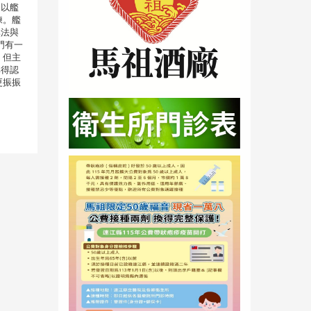
到以艦
練。艦
無法與
門有一
，但主
非得認
更振振