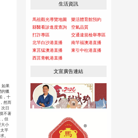
生活資訊
馬祖觀光導覽地圖
樂活體育館預約
縣醫看診進度查詢
空氣品質
打詐專區
交通違規檢舉專區
北竿白沙港直播
南竿福澳港直播
東莒猛澳港直播
東引中柱港直播
西莒青帆港直播
文宣廣告連結
，如果
們的獵
船，十
，然而
 次日
摸不著
成，但
型大小
較太平
要求。