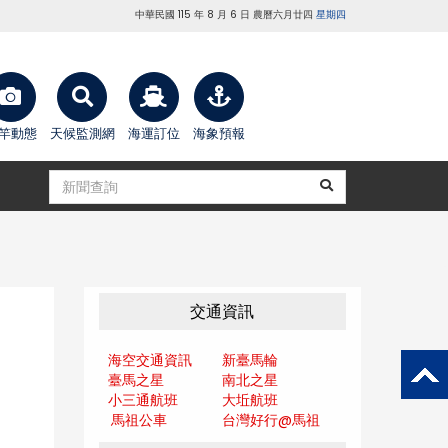
中華民國 115 年 8 月 6 日 農曆六月廿四
星期四
竿動態
天候監測網
海運訂位
海象預報
交通資訊
海空交通資訊
新臺馬輪
臺馬之星
南北之星
小三通航班
大坵航班
馬祖公車
台灣好行@馬
祖