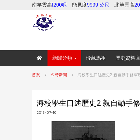
南竿雲高
1200呎
能見度
9999 公尺
北竿雲高
2
新聞分類
珍藏馬祖
歷史資料
首頁
即時新聞
海校學生口述歷史2 親自動手修軍艦(
海校學生口述歷史2 親自動手修軍
2013-07-10