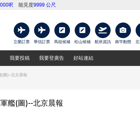
0000呎
能見度
9999 公尺
立榮訂票
華信訂票
馬祖候補
松山候補
航班資訊
南竿動態
北
庫
我要投稿
我要登廣告
好站連結
圖)--北京晨報
艦(圖)--北京晨報