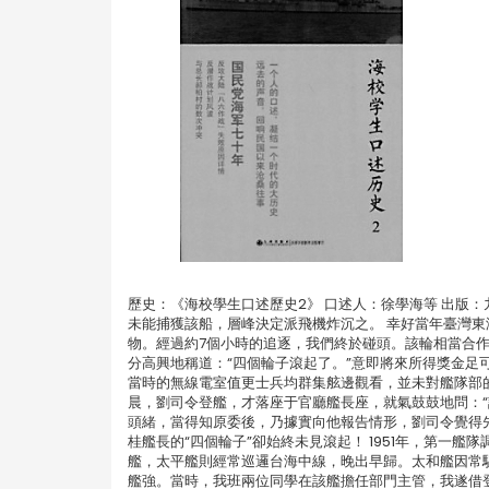
歷史：《海校學生口述歷史2》 口述人：徐學海等 出版
未能捕獲該船，層峰決定派飛機炸沉之。 幸好當年臺灣
物。經過約7個小時的追逐，我們終於碰頭。該輪相當合
分高興地稱道：“四個輪子滾起了。”意即將來所得獎金
當時的無線電室值更士兵均群集舷邊觀看，並未對艦隊部
晨，劉司令登艦，才落座于官廳艦長座，就氣鼓鼓地問：
頭緒，當得知原委後，乃據實向他報告情形，劉司令覺得先
桂艦長的“四個輪子”卻始終未見滾起！ 1951年，第一艦
艦，太平艦則經常巡邏台海中線，晚出早歸。太和艦因常
艦強。當時，我班兩位同學在該艦擔任部門主管，我遂借