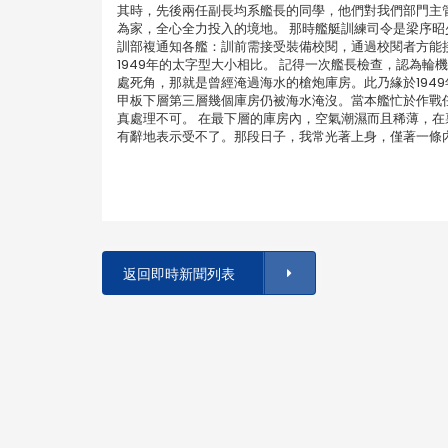
其時，先後兩任副長均系艦長的同學，他們對我們部門主
為家，全心全力投入的境地。 那時艦艇訓練司令是梁序
訓部複通知各艦：訓前需接受裝備校閱，通過校閱者方能
1949年的太字型大小相比。 記得一次艦長檢查，認為
處死角，那就是曾經淹過海水的槍炮庫房。此乃緣於194
甲板下層第三層幾個庫房仍被海水淹沒。當本艦忙於作戰
真處理不可。 在最下層的庫房內，空氣潮濕而且稀薄，
有辭地表示受不了。那段日子，我常光著上身，僅著一條
返回即時新聞列表