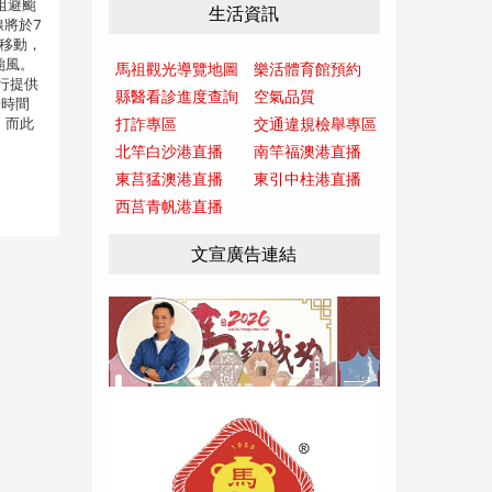
祖避颱
生活資訊
將於7
向移動，
颱風。
馬祖觀光導覽地圖
樂活體育館預約
行提供
縣醫看診進度查詢
空氣品質
一時間
，而此
打詐專區
交通違規檢舉專區
北竿白沙港直播
南竿福澳港直播
東莒猛澳港直播
東引中柱港直播
西莒青帆港直播
文宣廣告連結