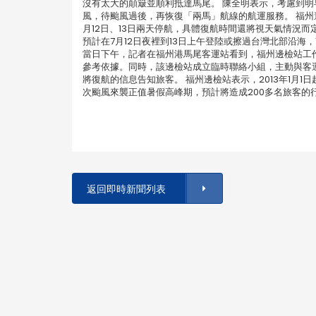
沒有太大的顛簸並順利抵達馬尾。 陳全明表示，考慮到明
風，待颱風過後，再恢復「兩馬」航線的航運服務。 福
月12日、13日兩天停航，具體復航時間還將視天氣情況而
預計在7月12日夜裡到13日上午登陸或擦過台灣北部沿
當日下午，記者在福州港馬尾客運站看到，福州邊檢站工作
參考依據。同時，該邊檢站成立臨時聯絡小組，主動與客
將復航的信息告知旅客。 福州邊檢站表示，2013年1月1
次颱風來襲正值暑假高峰期，預計將造成200多名旅客的
返回即時新聞列表