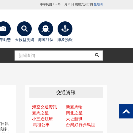
中華民國 115 年 8 月 6 日 農曆六月廿四
星期四
竿動態
天候監測網
海運訂位
海象預報
交通資訊
海空交通資訊
新臺馬輪
臺馬之星
南北之星
小三通航班
大坵航班
當日執
馬祖公車
台灣好行@馬
祖
浪靜，