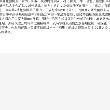
早受超強颱風「蘇力」影響，風浪將達到4—5米，因此下午「金龍」輪返回馬
州邊檢站人士介紹說，超強颱風「蘇力」逼近，為保障旅客的安全，「兩馬」航線
定。 今年第7號超強颱風「蘇力」正以每小時20公里左右的速度向西北偏西方
海，13日中午到傍晚在福建中部到浙江南部一帶沿海登陸，登陸時強度為颱風或強
人員利用口岸大廳led屏幕、張貼告示等方式提前告知停航的消息，為旅客出
運站、外輪代理公司等單位積極聯繫，及時掌握風浪情況及船舶動態，確保第
日起至今，作為兩岸海上客運直航航線——「兩馬」航線共運送旅客16100餘人次
行程受阻。