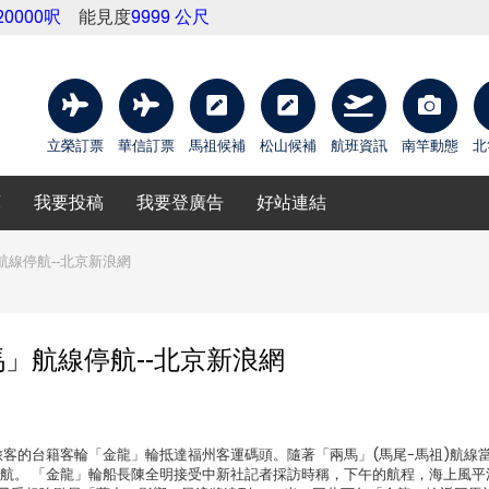
20000呎
能見度
9999 公尺
立榮訂票
華信訂票
馬祖候補
松山候補
航班資訊
南竿動態
北
庫
我要投稿
我要登廣告
好站連結
線停航--北京新浪網
」航線停航--北京新浪網
有104名旅客的台籍客輪「金龍」輪抵達福州客運碼頭。隨著「兩馬」(馬尾-馬祖)航線
停航。 「金龍」輪船長陳全明接受中新社記者採訪時稱，下午的航程，海上風平