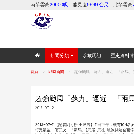
南竿雲高
20000呎
能見度
9999 公尺
北竿雲高
新聞分類
珍藏馬祖
歷史資料
首頁
即時新聞
超強颱風「蘇力」逼近 「兩馬」航
超強颱風「蘇力」逼近 「兩馬
2013-07-12
2013-07-11【記者劉可耕 王炫晨】 11日下午，載
行完最後一個班次，「兩馬」(馬尾-馬祖)航線開始全面