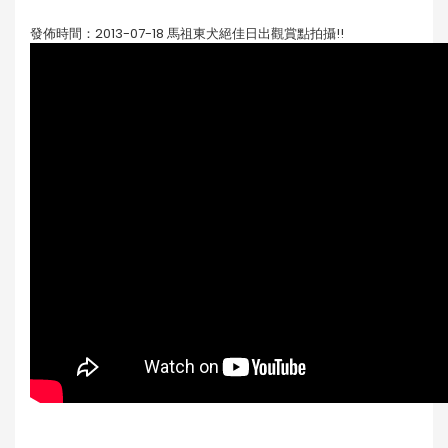
發佈時間：2013-07-18 馬祖東犬絕佳日出觀賞點拍攝!!