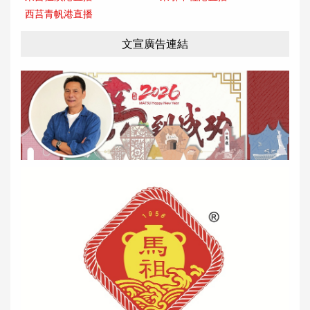
西莒青帆港直播
文宣廣告連結