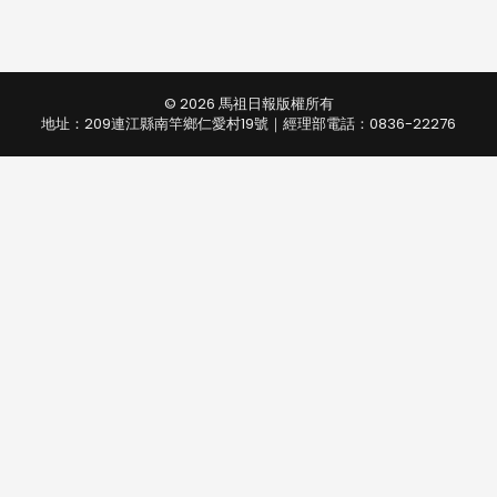
© 2026 馬祖日報版權所有
地址：209連江縣南竿鄉仁愛村19號｜經理部電話：0836-22276