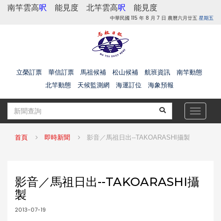
南竿雲高
呎
能見度
北竿雲高
呎
能見度
中華民國 115 年 8 月 7 日 農曆六月廿五
星期五
立榮訂票
華信訂票
馬祖候補
松山候補
航班資訊
南竿動態
北竿動態
天候監測網
海運訂位
海象預報
Toggle
navigat
首頁
即時新聞
影音／馬祖日出--TAKOARASHI攝製
影音／馬祖日出--TAKOARASHI攝
製
2013-07-19