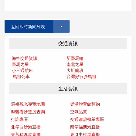
返回即時新聞列表
交通資訊
海空交通資訊
新臺馬輪
臺馬之星
南北之星
小三通航班
大坵航班
馬祖公車
台灣好行@馬
祖
生活資訊
馬祖觀光導覽地圖
樂活體育館預約
縣醫看診進度查詢
空氣品質
打詐專區
交通違規檢舉專區
北竿白沙港直播
南竿福澳港直播
東莒猛澳港直播
東引中柱港直播