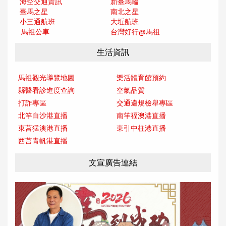
海空交通資訊
新臺馬輪
臺馬之星
南北之星
小三通航班
大坵航班
馬祖公車
台灣好行@馬
祖
生活資訊
馬祖觀光導覽地圖
樂活體育館預約
縣醫看診進度查詢
空氣品質
打詐專區
交通違規檢舉專區
北竿白沙港直播
南竿福澳港直播
東莒猛澳港直播
東引中柱港直播
西莒青帆港直播
文宣廣告連結