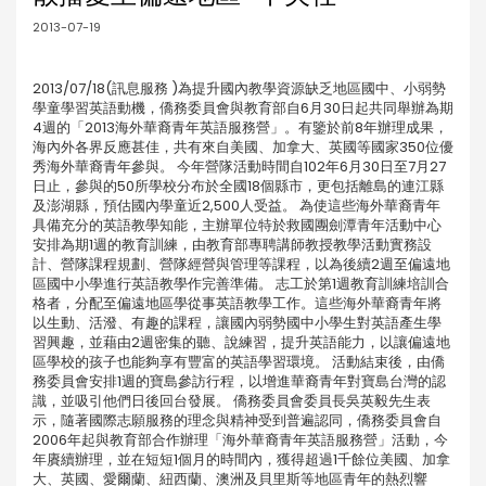
2013-07-19
2013/07/18(訊息服務 )為提升國內教學資源缺乏地區國中、小弱勢
學童學習英語動機，僑務委員會與教育部自6月30日起共同舉辦為期
4週的「2013海外華裔青年英語服務營」。有鑒於前8年辦理成果，
海內外各界反應甚佳，共有來自美國、加拿大、英國等國家350位優
秀海外華裔青年參與。 今年營隊活動時間自102年6月30日至7月27
日止，參與的50所學校分布於全國18個縣市，更包括離島的連江縣
及澎湖縣，預估國內學童近2,500人受益。 為使這些海外華裔青年
具備充分的英語教學知能，主辦單位特於救國團劍潭青年活動中心
安排為期1週的教育訓練，由教育部專聘講師教授教學活動實務設
計、營隊課程規劃、營隊經營與管理等課程，以為後續2週至偏遠地
區國中小學進行英語教學作完善準備。 志工於第1週教育訓練培訓合
格者，分配至偏遠地區學從事英語教學工作。這些海外華裔青年將
以生動、活潑、有趣的課程，讓國內弱勢國中小學生對英語產生學
習興趣，並藉由2週密集的聽、說練習，提升英語能力，以讓偏遠地
區學校的孩子也能夠享有豐富的英語學習環境。 活動結束後，由僑
務委員會安排1週的寶島參訪行程，以增進華裔青年對寶島台灣的認
識，並吸引他們日後回台發展。 僑務委員會委員長吳英毅先生表
示，隨著國際志願服務的理念與精神受到普遍認同，僑務委員會自
2006年起與教育部合作辦理「海外華裔青年英語服務營」活動，今
年賡續辦理，並在短短1個月的時間內，獲得超過1千餘位美國、加拿
大、英國、愛爾蘭、紐西蘭、澳洲及貝里斯等地區青年的熱烈響