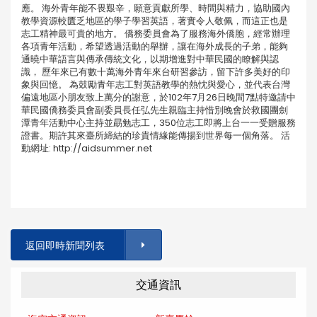
應。 海外青年能不畏艱辛，願意貢獻所學、時間與精力，協助國內
教學資源較匱乏地區的學子學習英語，著實令人敬佩，而這正也是
志工精神最可貴的地方。 僑務委員會為了服務海外僑胞，經常辦理
各項青年活動，希望透過活動的舉辦，讓在海外成長的子弟，能夠
通曉中華語言與傳承傳統文化，以期增進對中華民國的瞭解與認
識， 歷年來已有數十萬海外青年來台研習參訪，留下許多美好的印
象與回憶。 為鼓勵青年志工對英語教學的熱忱與愛心，並代表台灣
偏遠地區小朋友致上萬分的謝意，於102年7月26日晚間7點特邀請中
華民國僑務委員會副委員長任弘先生親臨主持惜別晚會於救國團劍
潭青年活動中心主持並勗勉志工，350位志工即將上台一一受贈服務
證書。期許其來臺所締結的珍貴情緣能傳揚到世界每一個角落。 活
動網址: http://aidsummer.net
返回即時新聞列表
交通資訊