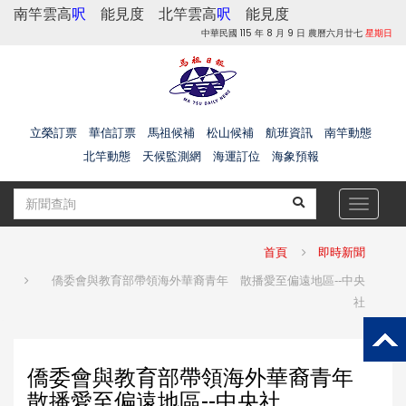
南竿雲高
呎
能見度
北竿雲高
呎
能見度
中華民國 115 年 8 月 9 日 農曆六月廿七
星期日
立榮訂票
華信訂票
馬祖候補
松山候補
航班資訊
南竿動態
北竿動態
天候監測網
海運訂位
海象預報
Toggle
navigat
首頁
即時新聞
僑委會與教育部帶領海外華裔青年 散播愛至偏遠地區--中央
社
僑委會與教育部帶領海外華裔青年
散播愛至偏遠地區--中央社