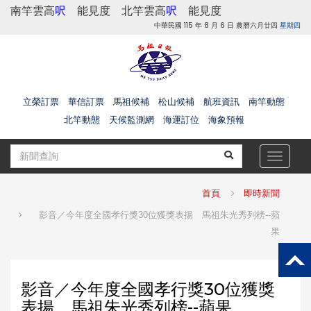
南竿雲高
呎
能見度
北竿雲高
呎
能見度
中華民國 115 年 8 月 6 日 農曆六月廿四
星期四
立榮訂票
華信訂票
馬祖候補
松山候補
航班資訊
南竿動態
北竿動態
天候監測網
海運訂位
海象預報
Toggle
navigat
首頁
即時新聞
影音／今年度全國孝行獎30位獲獎表揚 馬祖朱光秀列榜--蘋
果
影音／今年度全國孝行獎30位獲獎
表揚 馬祖朱光秀列榜--蘋果