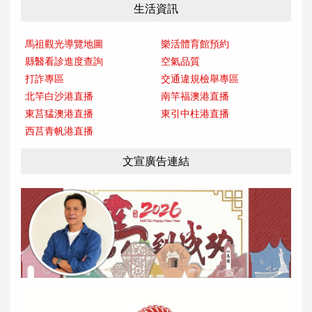
生活資訊
馬祖觀光導覽地圖
樂活體育館預約
縣醫看診進度查詢
空氣品質
打詐專區
交通違規檢舉專區
北竿白沙港直播
南竿福澳港直播
東莒猛澳港直播
東引中柱港直播
西莒青帆港直播
文宣廣告連結