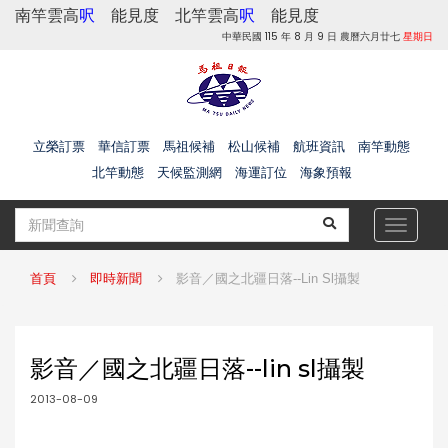
南竿雲高
呎
能見度
北竿雲高
呎
能見度
中華民國 115 年 8 月 9 日 農曆六月廿七
星期日
立榮訂票
華信訂票
馬祖候補
松山候補
航班資訊
南竿動態
北竿動態
天候監測網
海運訂位
海象預報
Toggle
navigat
首頁
即時新聞
影音／國之北疆日落--lin Sl攝製
影音／國之北疆日落--lin sl攝製
2013-08-09