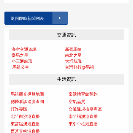
返回即時新聞列表
交通資訊
海空交通資訊
新臺馬輪
臺馬之星
南北之星
小三通航班
大坵航班
馬祖公車
台灣好行@馬
祖
生活資訊
馬祖觀光導覽地圖
樂活體育館預約
縣醫看診進度查詢
空氣品質
打詐專區
交通違規檢舉專區
北竿白沙港直播
南竿福澳港直播
東莒猛澳港直播
東引中柱港直播
西莒青帆港直播