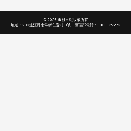
© 2026 馬祖日報版權所有
地址：209連江縣南竿鄉仁愛村19號｜經理部電話：0836-22276