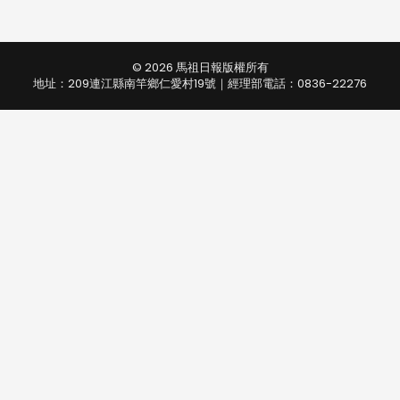
© 2026 馬祖日報版權所有
地址：209連江縣南竿鄉仁愛村19號｜經理部電話：0836-22276