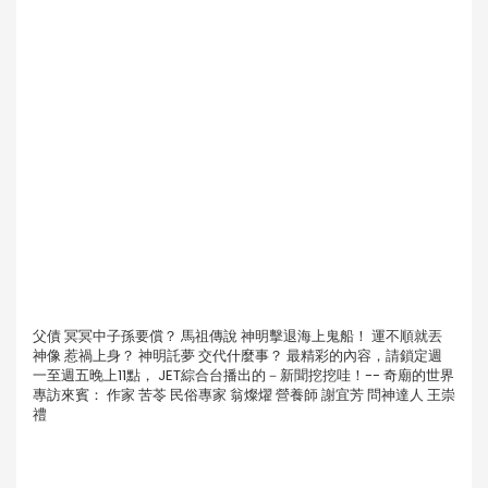
父債 冥冥中子孫要償？ 馬祖傳說 神明擊退海上鬼船！ 運不順就丟
神像 惹禍上身？ 神明託夢 交代什麼事？ 最精彩的內容，請鎖定週
一至週五晚上11點， JET綜合台播出的－新聞挖挖哇！-- 奇廟的世界
專訪來賓： 作家 苦苓 民俗專家 翁燦燿 營養師 謝宜芳 問神達人 王崇
禮