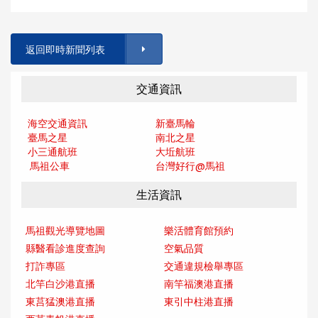
返回即時新聞列表
交通資訊
海空交通資訊
新臺馬輪
臺馬之星
南北之星
小三通航班
大坵航班
馬祖公車
台灣好行@馬
祖
生活資訊
馬祖觀光導覽地圖
樂活體育館預約
縣醫看診進度查詢
空氣品質
打詐專區
交通違規檢舉專區
北竿白沙港直播
南竿福澳港直播
東莒猛澳港直播
東引中柱港直播