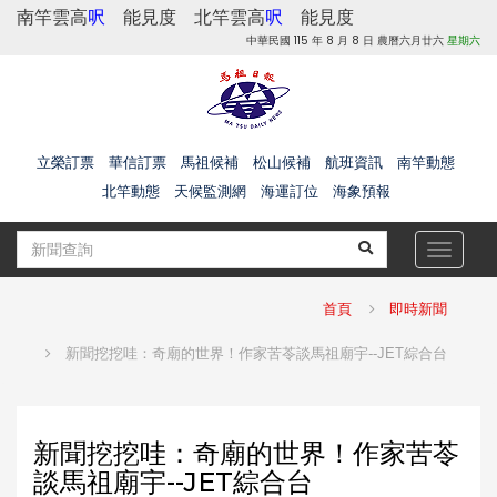
南竿雲高
呎
能見度
北竿雲高
呎
能見度
中華民國 115 年 8 月 8 日 農曆六月廿六
星期六
立榮訂票
華信訂票
馬祖候補
松山候補
航班資訊
南竿動態
北竿動態
天候監測網
海運訂位
海象預報
Toggle
navigat
首頁
即時新聞
新聞挖挖哇：奇廟的世界！作家苦苓談馬祖廟宇--JET綜合台
新聞挖挖哇：奇廟的世界！作家苦苓
談馬祖廟宇--JET綜合台