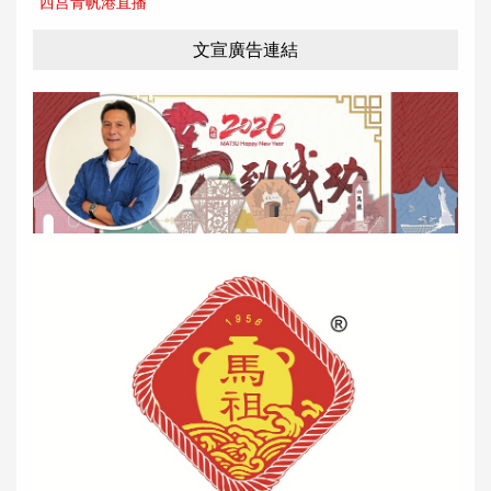
西莒青帆港直播
文宣廣告連結