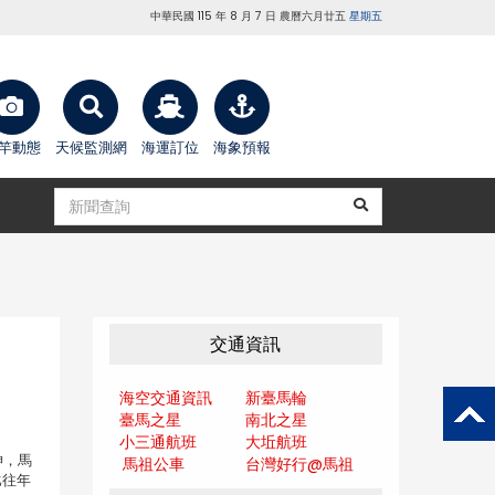
中華民國 115 年 8 月 7 日 農曆六月廿五
星期五
竿動態
天候監測網
海運訂位
海象預報
交通資訊
海空交通資訊
新臺馬輪
臺馬之星
南北之星
小三通航班
大坵航班
神，馬
馬祖公車
台灣好行@馬
祖
比往年