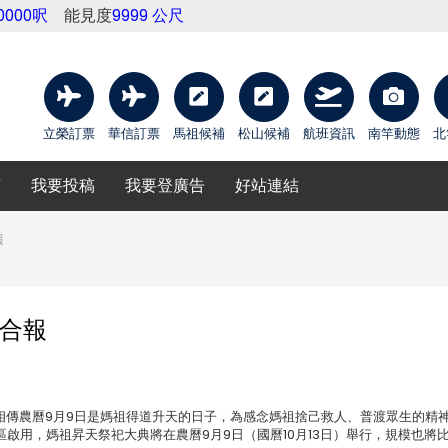
10000呎
能見度
9999 公尺
立榮訂票
華信訂票
馬祖候補
松山候補
航班資訊
南竿動態
北
庫
我要投稿
我要登廣告
好站連結
報
聯合報
12 pm 相傳農曆9月9日是媽祖得道升天的日子，為感念媽祖捨己救人、普渡眾生的精
啟用，媽祖昇天祭祀大典將在農曆9月9日（國曆10月13日）舉行，規模也將