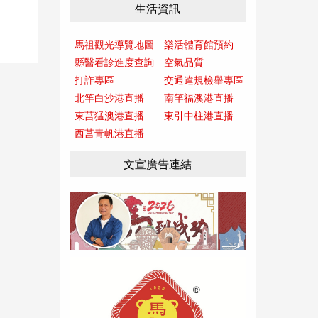
生活資訊
馬祖觀光導覽地圖
樂活體育館預約
縣醫看診進度查詢
空氣品質
打詐專區
交通違規檢舉專區
北竿白沙港直播
南竿福澳港直播
東莒猛澳港直播
東引中柱港直播
西莒青帆港直播
文宣廣告連結