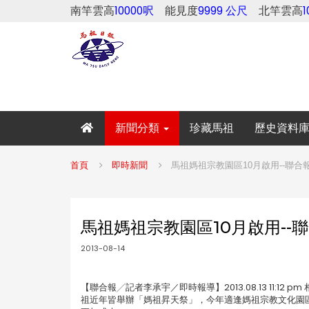
南竿雲高
10000呎
能見度
9999 公尺
北竿雲高
新聞分類
珍藏馬祖
歷史資料
首頁
即時新聞
馬祖媽祖宗教園區10月啟用--聯合
馬祖媽祖宗教園區10月啟用--
2013-08-14
【聯合報╱記者李承宇／即時報導】2013.08.13 11:
祖近年皆舉辦「媽祖昇天祭」，今年適逢媽祖宗教文化園區