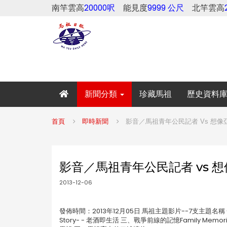
南竿雲高
20000呎
能見度
9999 公尺
北竿雲高
新聞分類
珍藏馬祖
歷史資料
首頁
即時新聞
影音／馬祖青年公民記者 Vs 想像
影音／馬祖青年公民記者 vs 
2013-12-06
發佈時間：2013年12月05日 馬祖主題影片--7支主題名稱 一、軍人
Story- - 老酒即生活 三、戰爭前線的記憶Family Memories 