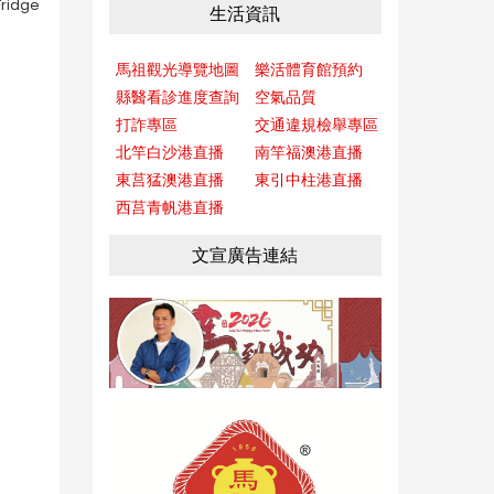
ridge
生活資訊
馬祖觀光導覽地圖
樂活體育館預約
縣醫看診進度查詢
空氣品質
打詐專區
交通違規檢舉專區
北竿白沙港直播
南竿福澳港直播
東莒猛澳港直播
東引中柱港直播
西莒青帆港直播
文宣廣告連結