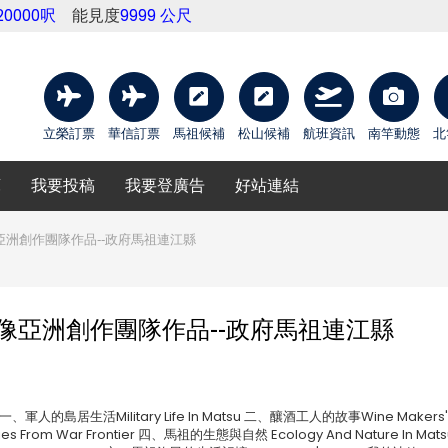
20000呎
能見度
9999 公尺
立榮訂票
華信訂票
馬祖候補
松山候補
航班資訊
南竿動態
北
庫
我要投稿
我要登廣告
好站連結
亞洲創作團隊作品--政府馬祖連江縣
想像亞洲創作團隊作品--政府馬祖連江縣
的島居生活Military Life In Matsu 二、釀酒工人的故事Wine Makers'
From War Frontier 四、馬祖的生態與自然 Ecology And Nature In Mats