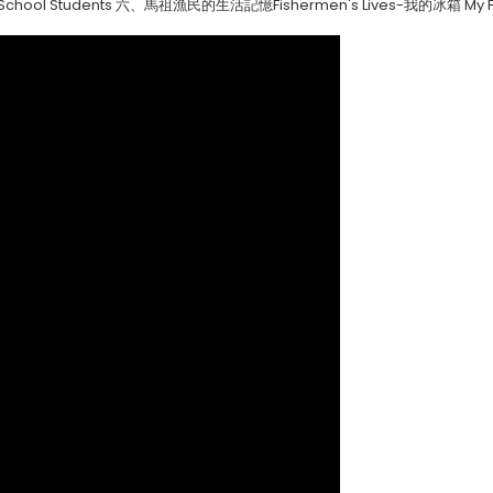
chool Students 六、馬祖漁民的生活記憶Fishermen's Lives-我的冰箱 My F