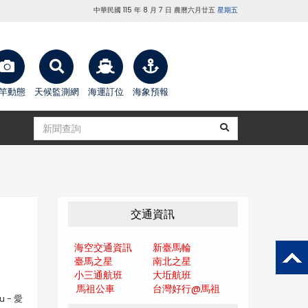
中華民國 115 年 8 月 7 日 農曆六月廿五
星期五
竿動態
天候監測網
海運訂位
海象預報
交通資訊
海空交通資訊
新臺馬輪
臺馬之星
南北之星
小三通航班
大坵航班
馬祖公車
台灣好行@馬
祖
u - 愛