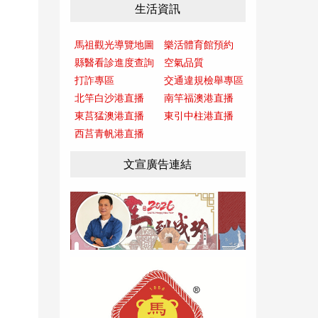
生活資訊
馬祖觀光導覽地圖
樂活體育館預約
縣醫看診進度查詢
空氣品質
打詐專區
交通違規檢舉專區
北竿白沙港直播
南竿福澳港直播
東莒猛澳港直播
東引中柱港直播
西莒青帆港直播
文宣廣告連結