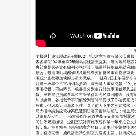
............................................................
竿報導】連江縣政府召開102年第7次主管會報暨公安會
查各單位104年至107年離島綜建計畫提案，連同離島
央部會是否確實有編列公務預算，縣長並特別裁示縣府組
動會，包括運動場館修繕及離島來賓招待等事宜都很重要，
項或計畫都要加快腳步盡力完成。 縣府7日上午召開今
縣屬一級單位主官均列席參加；首先是人事室簡報「10
事項提報，再由縣長、秘書長分別進行討論事項裁示及施
報、民政局也提醒各單位主管議會即將於13日開議，沒
加以說明，各指裁示事項解除列管時間要以工作確實完成
搜索，但因為近日海象不佳，直至前天下午才開始潛水，
局大樓申請裝設電梯案已遭消防署回覆無法補助；衛生局
以策食品安全。 秘書長劉羽茵首先指示企劃室需對歷次
同仁依規定辦理，企劃室統計實施系統作業一年來之公文
核，審計室查核事項未完結案之項目，請主計室彙整後送
慮，務必完善，施政計畫請企劃室先送各主管，縣府網站