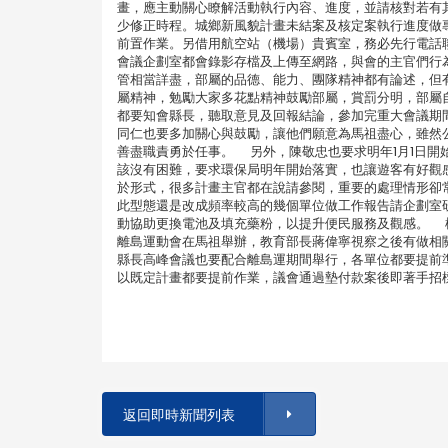
畫，應主動關心瞭解活動執行內容、進度，並請核對若有
少修正時程。城鄉新風貌計畫未結案及核定案執行進度做專
前置作業。另借用航空站（機場）貴賓室，務必先行電話
會議企劃室都會錄影存檔及上傳至網路，與會的主官們行
管相當詳盡，部屬的品德、能力、團隊精神都有論述，但
屬精神，勉勵大家多花點精神鼓勵部屬，賞罰分明，部屬
都要知會縣長，聽取意見及回報結論，參加完重大會議期
同仁也要多加關心與鼓勵，讓他們願意為馬祖盡心，雖然
善盡職責勇於任事。 另外，陳敬忠也要求明年1月1日
該沒有困難，要求環保局明年開始落實，也讓遊客有好觀
於形式，很多計畫主官都在說請參閱，重要的處理情形卻
此型態還是改成頻率較高的幾個單位做工作報告請企劃室
動協助更換電池及填充藥粉，以提升便民服務及觀感。 
離島運動會在馬祖舉辦，教育部長蔣偉寧視察之後有做相
縣長高峰會議也要配合離島運期間舉行，各單位都要提前
以既定計畫都要提前作業，議會通過墊付款案後即著手招
返回即時新聞列表