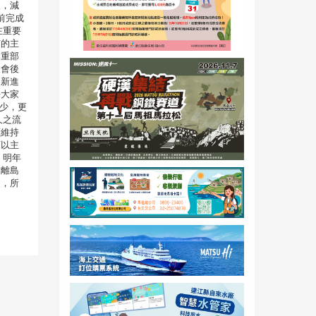
報，減
前完成
在重要
有的主
尊重部
及會後
；新進
許大家
少，更
久之流
續維持
可以主
。明年
，離島
回，所