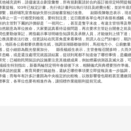
其他補充資料，請儘速送企劃室彙整，所有規劃案請於合約簽訂後排定時間提
案提報。103年已核定計畫，先行依計畫列出執行項目及經費分配，並於年底
聯繫，縣府哺乳室查核缺失部分請秘書室檢討改善。 副縣長陳敬忠表示，現
為舉止一言一行都受到檢視，要特別注意；近日觀察各單位考評表很有感觸，
有的主管對下屬的評價卻是「一視同仁」，甚至是隻字未改，有違主管領導及
自然願意為單位效命，大家要認真看待這個問題，再次要求主管赴台開會之前
間也要勤做筆記，將指裁示事項明確告知課長及承辦人員，才能做到上情下達
公務員要依法行政，但更該站在民眾角度來看事情，所謂人在公門好修行，期
開始，地區各公廁都要供應衛生紙，強調澎湖縣都做得到，馬祖地方小、公廁數量
感，從小細節為觀光發展加分。 縣長楊綏生表示，主管會報召開多時，久而
常忽略，或是還沒處理完就簽請結案，從頭到尾都不知道做了哪些事情，是繼
研究；已補助民間裝設的設施要注意其後續成果，例如煙霧偵測器及滅火器，
楊綏生特別指出，新臺馬輪預定明年春節後下水，相關儀式與典禮要預作準備
關承諾的提案，教育局要打鐵趁熱，還缺乏哪些事項要立即提報及進一步協調
準備；而每年有許多計畫因為中央核定的比較晚，以致影響發包期程甚至遭繳
標事宜，各單位也要有精進作為，讓招標作業能順利提前完成。