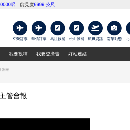
20000呎
能見度
9999 公尺
立榮訂票
華信訂票
馬祖候補
松山候補
航班資訊
南竿動態
北
庫
我要投稿
我要登廣告
好站連結
管會報
次主管會報