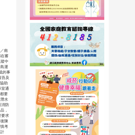
曹重偉／南
期在審
追蹤中
離島運
成的事
醒吾及
待協助
事室通
何都要
請潛水
而消防
油品，
管要求
整後陳
審慎考
之計