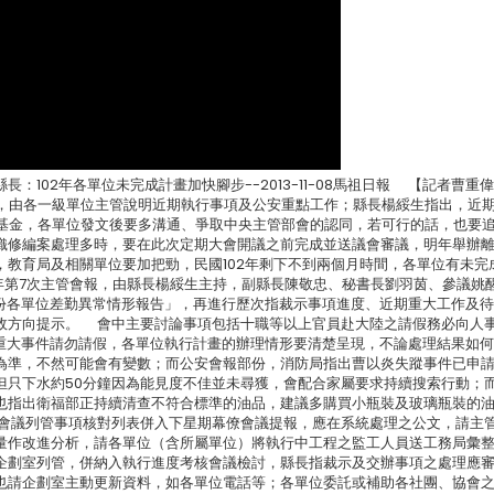
........................................... 縣長：102年各單位未完成計畫加快腳步--2013-11-08馬祖日報 【記者
報，由各一級單位主管說明近期執行事項及公安重點工作；縣長楊綏生指出，近
建設基金，各單位發文後要多溝通、爭取中央主管部會的認同，若可行的話，也要
織修編案處理多時，要在此次定期大會開議之前完成並送議會審議，明年舉辦
教育局及相關單位要加把勁，民國102年剩下不到兩個月時間，各單位有未完
年第7次主管會報，由縣長楊綏生主持，副縣長陳敬忠、秘書長劉羽茵、參議姚
月份各單位差勤異常情形報告」，再進行歷次指裁示事項進度、近期重大工作及
政方向提示。 會中主要討論事項包括十職等以上官員赴大陸之請假務必向人
有重大事件請勿請假，各單位執行計畫的辦理情形要清楚呈現，不論處理結果如
為準，不然可能會有變數；而公安會報部份，消防局指出曹以炎失蹤事件已申
但只下水約50分鐘因為能見度不佳並未尋獲，會配合家屬要求持續搜索行動；
也指出衛福部正持續清查不符合標準的油品，建議多購買小瓶裝及玻璃瓶裝的
會議列管事項核對列表併入下星期幕僚會議提報，應在系統處理之公文，請主
量作改進分析，請各單位（含所屬單位）將執行中工程之監工人員送工務局彙
企劃室列管，併納入執行進度考核會議檢討，縣長指裁示及交辦事項之處理應
也請企劃室主動更新資料，如各單位電話等；各單位委託或補助各社團、協會