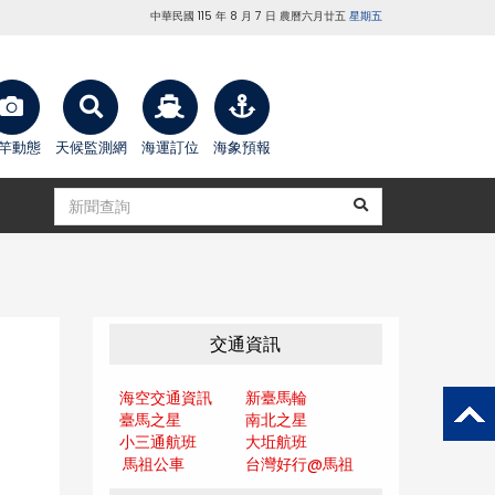
中華民國 115 年 8 月 7 日 農曆六月廿五
星期五
竿動態
天候監測網
海運訂位
海象預報
交通資訊
海空交通資訊
新臺馬輪
臺馬之星
南北之星
小三通航班
大坵航班
馬祖公車
台灣好行@馬
祖