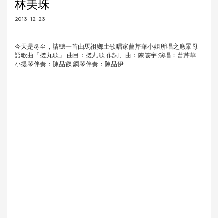
林美珠
2013-12-23
今天是冬至，請聽一首由馬祖鄉土歌唱家曹芹華小姐所唱之應景母
語歌曲「搓丸歌」 曲目：搓丸歌 作詞、曲：陳儀宇 演唱：曹芹華
小提琴伴奏：陳品叡 鋼琴伴奏：陳品伊