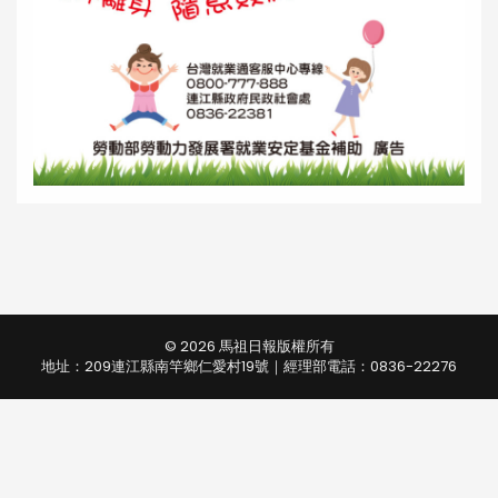
© 2026 馬祖日報版權所有
地址：209連江縣南竿鄉仁愛村19號｜經理部電話：0836-22276