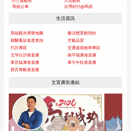
小三通航班
大坵航班
馬祖公車
台灣好行@馬
祖
生活資訊
馬祖觀光導覽地圖
樂活體育館預約
縣醫看診進度查詢
空氣品質
打詐專區
交通違規檢舉專區
北竿白沙港直播
南竿福澳港直播
東莒猛澳港直播
東引中柱港直播
西莒青帆港直播
文宣廣告連結