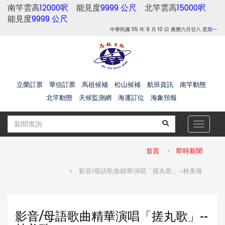
南竿雲高
12000呎
能見度
9999 公尺
北竿雲高
15000呎
能見度
9999 公尺
中華民國 115 年 8 月 10 日 農曆六月廿八
星期一
立榮訂票
華信訂票
馬祖候補
松山候補
航班資訊
南竿動態
北竿動態
天候監測網
海運訂位
海象預報
Toggle
navigat
首頁
即時新聞
影音/母語歌曲精華演唱「搓丸歌」--林美珠
影音/母語歌曲精華演唱「搓丸歌」--