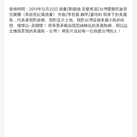
發佈時間：2013年12月22日 插畫/劉懿德 音樂來源/台灣愛樂民族管
弦樂團《馬祖世紀風情畫》 作曲/李哲藝 鋼琴/廖培鈞 我筆下的美麗
島，代表著我對故鄉、我對這片土地、我對台灣這個美麗小島的依
戀、憧憬以-及關懷！ 用筆墨承載由我思緒轉化的美麗島嶼，用以誌
念撫我育我的美麗島－台灣！ 將影片送給每一位熱愛台灣的人！