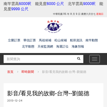
南竿雲高
6000呎
能見度
8000 公尺
北竿雲高
9000呎
能
見度
9999 公尺
中華民國 115 年 8 月 9 日 農曆六月廿七
星期日
立榮訂票
華信訂票
馬祖候補
松山候補
航班資訊
南竿動態
北竿動態
天候監測網
海運訂位
海象預報
Toggle
navigat
首頁
即時新聞
影音/看見我的故鄉-台灣--劉懿德
影音/看見我的故鄉-台灣--劉懿德
2013-12-24