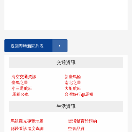
返回即時新聞列表
交通資訊
海空交通資訊
新臺馬輪
臺馬之星
南北之星
小三通航班
大坵航班
馬祖公車
台灣好行@馬
祖
生活資訊
馬祖觀光導覽地圖
樂活體育館預約
縣醫看診進度查詢
空氣品質