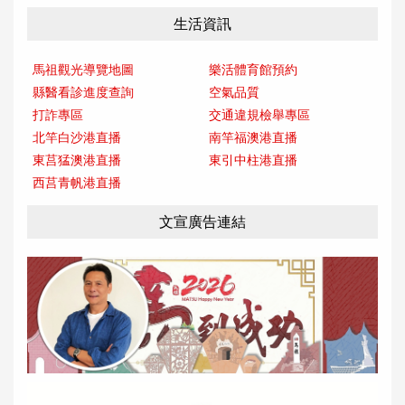
生活資訊
馬祖觀光導覽地圖
樂活體育館預約
縣醫看診進度查詢
空氣品質
打詐專區
交通違規檢舉專區
北竿白沙港直播
南竿福澳港直播
東莒猛澳港直播
東引中柱港直播
西莒青帆港直播
文宣廣告連結