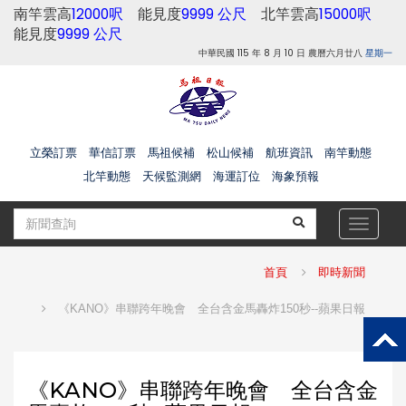
南竿雲高
12000呎
能見度
9999 公尺
北竿雲高
15000呎
能見度
9999 公尺
中華民國 115 年 8 月 10 日 農曆六月廿八
星期一
立榮訂票
華信訂票
馬祖候補
松山候補
航班資訊
南竿動態
北竿動態
天候監測網
海運訂位
海象預報
Toggle
navigat
首頁
即時新聞
《KANO》串聯跨年晚會 全台含金馬轟炸150秒--蘋果日報
《KANO》串聯跨年晚會 全台含金