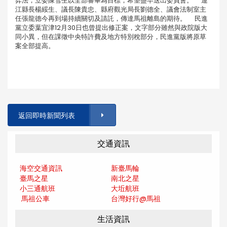
弈法，立委陳雪生以全部審畢為目標，希望盡早送出委員會。 連
江縣長楊綏生、議長陳貴忠、縣府觀光局長劉德全、議會法制室主
任張龍德今再到場持續關切及請託，傳達馬祖離島的期待。 民進
黨立委葉宜津12月30日也曾提出修正案，文字部分雖然與政院版大
同小異，但在課徵中央特許費及地方特別稅部分，民進黨版將原草
案全部提高。
返回即時新聞列表
交通資訊
海空交通資訊
新臺馬輪
臺馬之星
南北之星
小三通航班
大坵航班
馬祖公車
台灣好行@馬
祖
生活資訊