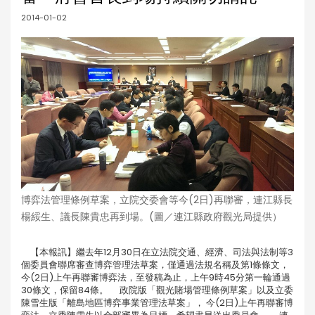
2014-01-02
博弈法管理條例草案，立院交委會等今(2日)再聯審，連江縣長
楊綏生、議長陳貴忠再到場。(圖／連江縣政府觀光局提供）
【本報訊】繼去年12月30日在立法院交通、經濟、司法與法制等3
個委員會聯席審查博弈管理法草案，僅通過法規名稱及第1條條文，
今(2日)上午再聯審博弈法，至發稿為止，上午9時45分第一輪通過
30條文，保留84條。 政院版「觀光賭場管理條例草案」以及立委
陳雪生版「離島地區博弈事業管理法草案」， 今(2日)上午再聯審博