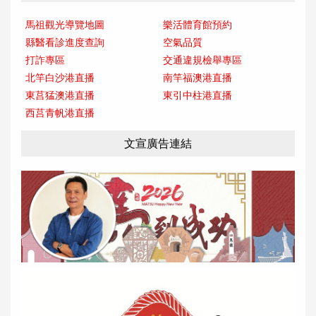
馬祖觀光導覽地圖
樂活體育館預約
縣醫看診進度查詢
空氣品質
打詐專區
交通違規檢舉專區
北竿白沙港直播
南竿福澳港直播
東莒猛澳港直播
東引中柱港直播
西莒青帆港直播
文宣廣告連結