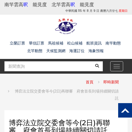
南竿雲高
呎
能見度
北竿雲高
呎
能見度
中華民國 115 年 8 月 9 日 農曆六月廿七
星期日
立榮訂票
華信訂票
馬祖候補
松山候補
航班資訊
南竿動態
北竿動態
天候監測網
海運訂位
海象預報
Toggle
navigat
首頁
即時新聞
博弈法立院交委會等今(2日)再聯審 府會首長到場持續關切請
託
博弈法立院交委會等今(2日)再聯
審 府會首長到場持續關切請託