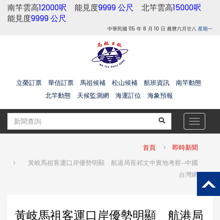
南竿雲高
12000呎
能見度
9999 公尺
北竿雲高
15000呎
能見度
9999 公尺
中華民國 115 年 8 月 10 日 農曆六月廿八
星期一
立榮訂票
華信訂票
馬祖候補
松山候補
航班資訊
南竿動態
北竿動態
天候監測網
海運訂位
海象預報
Toggle
navigat
首頁
即時新聞
黃岐馬祖客運口岸優勢明顯 航港局長祁文中實地考察--中國
台灣網
黃岐馬祖客運口岸優勢明顯 航港局