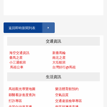
返回即時新聞列表
交通資訊
海空交通資訊
新臺馬輪
臺馬之星
南北之星
小三通航班
大坵航班
馬祖公車
台灣好行@馬
祖
生活資訊
馬祖觀光導覽地圖
樂活體育館預約
縣醫看診進度查詢
空氣品質
打詐專區
交通違規檢舉專區
北竿白沙港直播
南竿福澳港直播