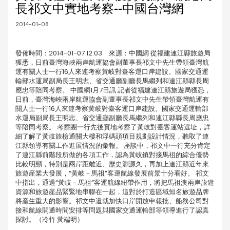
長祁文中實地考察--中國台灣網
2014-01-08
發佈時間：2014-01-07 12:03 來源：中國網 從福建連江縣旅遊局
獲悉，日前臺灣海峽兩岸航運協會副董事長祁文中先生帶領臺灣航
運有關人士一行16人來連考察黃岐對臺客運口岸建設。國家交通運
輸部水運局副局長王明志、省交通廳副廳長馬繼列和連江縣縣長周
應忠等陪同考察。 中國網1月7日訊 記者從福建連江縣旅遊局獲悉，
日前，臺灣海峽兩岸航運協會副董事長祁文中先生帶領臺灣航運有
關人士一行16人來連考察黃岐對臺客運口岸建設。國家交通運輸部
水運局副局長王明志、省交通廳副廳長馬繼列和連江縣縣長周應忠
等陪同考察。 考察團一行先後實地考察了黃岐對臺客運站選址，詳
細了解了黃岐旅檢通關大樓和浮碼頭項目規劃設計情況，聽取了連
江縣領導有關工作進展情況的彙報。 座談中，祁文中一行充分肯定
了連江縣前階段所做的各項工作，認為黃岐鎮對接馬祖的綜合優勢
比較明顯，特別是兩岸距離近、歷史淵源久，再加上連江縣近年來
旅遊産業大發展，“黃岐－馬祖”客運航線發展前景十分看好。 祁文
中指出，通過“黃岐－馬祖”客運航線紐帶作用，將把馬祖澳兩岸旅遊
資源和旅遊産品緊緊地串聯在一起，這對於打造區域知名旅遊品牌
將産生重大的影響。祁文中還就加快口岸開放申報批、船務公司對
接和航線開通時間安排等問題與國家交通運輸部等領導進行了認真
探討。（冷竹 黃端明）