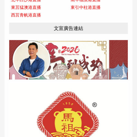
東莒猛澳港直播
東引中柱港直播
西莒青帆港直播
文宣廣告連結