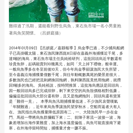
難得過了汛期，還能看到野生烏魚，東石魚市場一名小男童抱
著烏魚笑開懷。（呂妍庭攝）
2014年01月09日 【呂妍庭／嘉縣報導 】烏金季已過，不少捕烏船網
子已高掛曬太陽，東石漁民陳西崑8日卻在嘉義外海捕獲近千尾，多
達1噸的海烏，東石魚市場主任吳純裕研判，這批回頭烏近半數還有
珍貴魚卵，起碼能賣到10幾萬元，如同「天上掉下禮物」般幸運。
一般烏魚季多在冬至前後10天，但今年烏金季卻讓漁民大失所望，
至今嘉義沿海捕獲量僅數千尾，與往年動輒數萬尾的榮景差很大，
多數漁民也已經把流刺網換回拖網，孰料陳西崑竟然用拖網，就撈
回1噸多的海烏。 吳純裕說，按時間推算，這批海烏應該是回頭烏，
因一般回頭烏多已完成排卵，剩下來空空的烏魚殼價格相對低廉，
偏偏這批回頭烏大部分還有卵，且又是拖網拖到，回頭烏還有貨算
是「難得一見」。 本季烏魚汛期捕獲量低迷，不少漁民哀聲嘆氣
「年關難過」，近年來烏魚季讓漁民望穿秋水，空船而返者大有人
在。 漁民指出烏魚獲量降低原因有二，一、大陸漁民早一步在金
門、馬祖一帶將烏魚群攔截下來；二、前陣子寒流一波接一波，海
象差增加出海作業難度，加上海水溫度偏低，烏魚可能直接南下避
寒，在外海停留時間短，捕獲量才會一蹶不振。