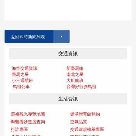
返回即時新聞列表
交通資訊
海空交通資訊
新臺馬輪
臺馬之星
南北之星
小三通航班
大坵航班
馬祖公車
台灣好行@馬
祖
生活資訊
馬祖觀光導覽地圖
樂活體育館預約
縣醫看診進度查詢
空氣品質
打詐專區
交通違規檢舉專區