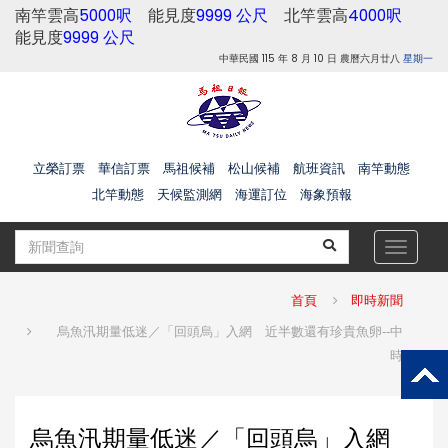
南竿雲高
5000呎
能見度
9999 公尺
北竿雲高
4000呎
能見度
9999 公尺
中華民國 115 年 8 月 10 日 農曆六月廿八
星期一
立榮訂票
華信訂票
馬祖候補
松山候補
航班資訊
南竿動態
北竿動態
天候監測網
海運訂位
海象預報
Toggle
navigat
首頁
即時新聞
烏魚汛期量低迷／「回頭烏」入網 近半數還有珍貴魚卵--中
時
烏魚汛期量低迷／「回頭烏」入網