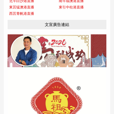
北竿白沙港直播
南竿福澳港直播
東莒猛澳港直播
東引中柱港直播
西莒青帆港直播
文宣廣告連結