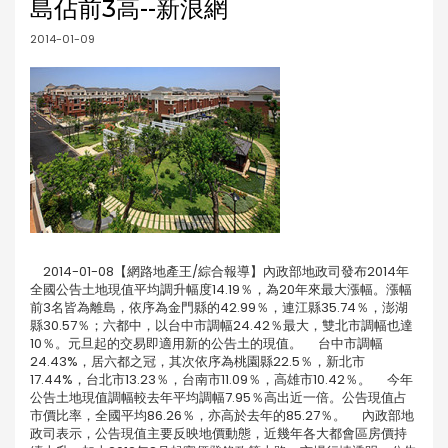
島佔前3高--新浪網
2014-01-09
2014-01-08【網路地產王/綜合報導】內政部地政司發布2014年
全國公告土地現值平均調升幅度14.19％，為20年來最大漲幅。漲幅
前3名皆為離島，依序為金門縣的42.99％，連江縣35.74％，澎湖
縣30.57％；六都中，以台中市調幅24.42％最大，雙北市調幅也達
10％。元旦起的交易即適用新的公告土的現值。 台中市調幅
24.43%，居六都之冠，其次依序為桃園縣22.5％，新北市
17.44%，台北市13.23％，台南市11.09％，高雄市10.42％。 今年
公告土地現值調幅較去年平均調幅7.95％高出近一倍。公告現值占
市價比率，全國平均86.26％，亦高於去年的85.27％。 內政部地
政司表示，公告現值主要反映地價動態，近幾年各大都會區房價持