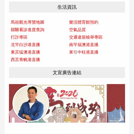
生活資訊
馬祖觀光導覽地圖
樂活體育館預約
縣醫看診進度查詢
空氣品質
打詐專區
交通違規檢舉專區
北竿白沙港直播
南竿福澳港直播
東莒猛澳港直播
東引中柱港直播
西莒青帆港直播
文宣廣告連結