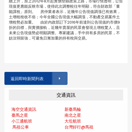
續上升，加上2012年8月起實價登錄政策上路，市場行情透明，公告
現值更應能反映市場，使得此次調整較往年明顯，符合財政部「量
能課稅」原則。 房仲業者表示，近幾年公告現值調漲已有效果，
土增稅稅收不俗；今年全國公告現值大幅調漲，不動產交易案件土
增稅勢必加重。 由於內政部訂下2016年前達到公告現值約市價9
折的目標，與實價接軌，近幾年賣屋的民眾會發現土增稅驚人，且
未來公告現值勢必明顯調整。專家建議，手中持有多房的民眾，不
妨汰弱留強，可避免日漸加重的持有稅與交易。
返回即時新聞列表
交通資訊
海空交通資訊
新臺馬輪
臺馬之星
南北之星
小三通航班
大坵航班
馬祖公車
台灣好行@馬
祖