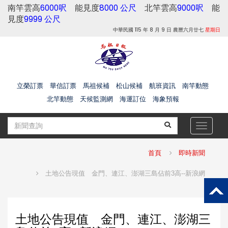
南竿雲高
6000呎
能見度
8000 公尺
北竿雲高
9000呎
能
見度
9999 公尺
中華民國 115 年 8 月 9 日 農曆六月廿七
星期日
立榮訂票
華信訂票
馬祖候補
松山候補
航班資訊
南竿動態
北竿動態
天候監測網
海運訂位
海象預報
Toggle
navigat
首頁
即時新聞
土地公告現值 金門、連江、澎湖三島佔前3高--新浪網
土地公告現值 金門、連江、澎湖三