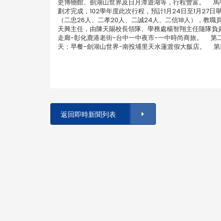
史博物館、劍湖山世界及日月潭遊湖等，行程豐富。 馬
劃才完成，102學年度此次行程，預計1月24日至1月2
（二忠26人、二孝20人、二誠24人、二信18人），
天興主任，由陳天賜校長領隊、學務處楊智翔主任隨隊負責
走廊-彰化鹿港老街-台中一中夜市-一中時尚商旅。 第
天：早餐-劍湖山世界-南投埔里天水蓮渡假大飯店。 第
返回即時新聞列表