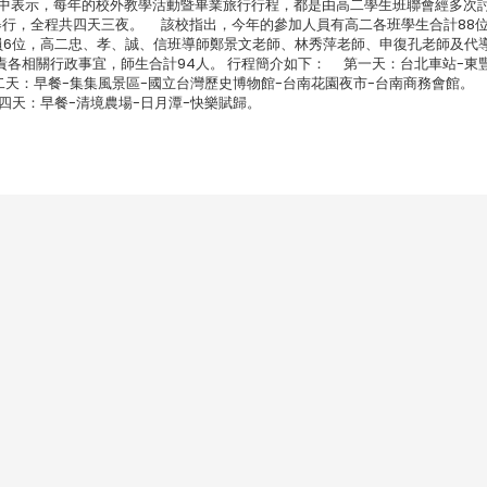
中表示，每年的校外教學活動暨畢業旅行行程，都是由高二學生班聯會經多次
7日舉行，全程共四天三夜。 該校指出，今年的參加人員有高二各班學生合計88
教職員6位，高二忠、孝、誠、信班導師鄭景文老師、林秀萍老師、申復孔老師及代
各相關行政事宜，師生合計94人。 行程簡介如下： 第一天：台北車站-東
二天：早餐-集集風景區-國立台灣歷史博物館-台南花園夜市-台南商務會館。
四天：早餐-清境農場-日月潭-快樂賦歸。