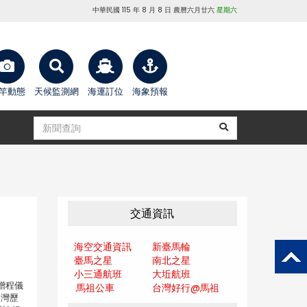
中華民國 115 年 8 月 8 日 農曆六月廿六
星期六
竿動態
天候監測網
海運訂位
海象預報
交通資訊
海空交通資訊
新臺馬輪
臺馬之星
南北之星
小三通航班
大坵航班
贈程儀
馬祖公車
台灣好行@馬
祖
台灣歷