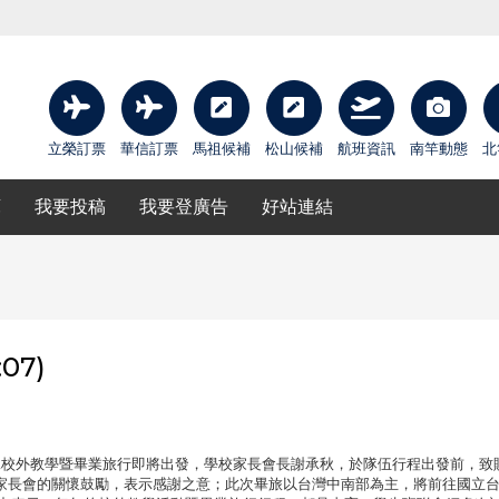
立榮訂票
華信訂票
馬祖候補
松山候補
航班資訊
南竿動態
北
庫
我要投稿
我要登廣告
好站連結
07)
二校外教學暨畢業旅行即將出發，學校家長會長謝承秋，於隊伍行程出發前，致
家長會的關懷鼓勵，表示感謝之意；此次畢旅以台灣中南部為主，將前往國立