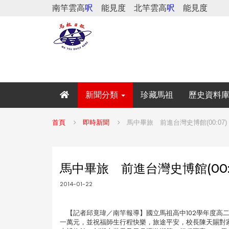
南竿雲高
呎
能見度
北竿雲高
呎
能見度
新聞分類
珍藏馬祖
歷史資料
首頁
即時新聞
馬中畢旅 前進台灣史博館(00:07)
馬中畢旅 前進台灣史博館(00:
2014-01-22
【記者邱竟瑋／南竿報導】國立馬祖高中102學年度高
一萬元，並祝福師生行程快樂，旅途平安，校長陳天賜對