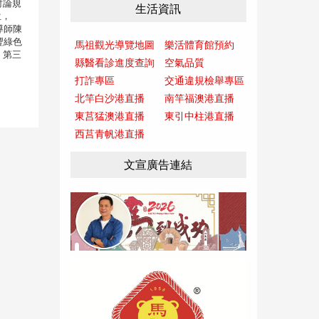
討論規
生活資訊
位，
導師陳
豐綠色
馬祖觀光導覽地圖
樂活體育館預約
 第三
縣醫看診進度查詢
空氣品質
打詐專區
交通違規檢舉專區
北竿白沙港直播
南竿福澳港直播
東莒猛澳港直播
東引中柱港直播
西莒青帆港直播
文宣廣告連結