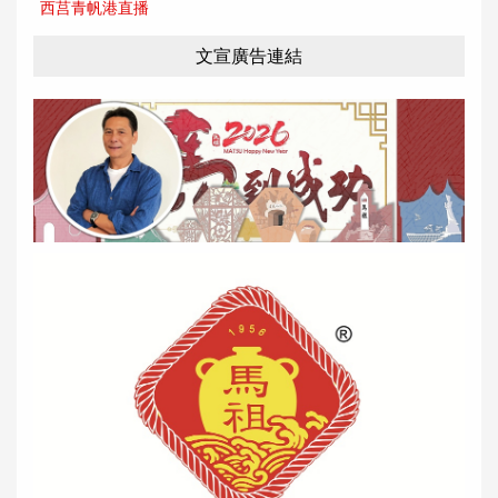
西莒青帆港直播
文宣廣告連結