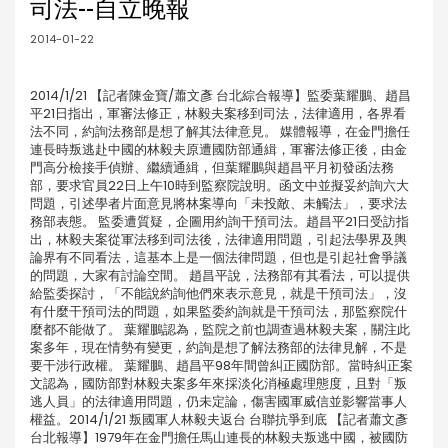
司法--自立晚報
2014-01-22
2014/1/21 【記者陳金寶/蕭文彥 台北綜合報導】監委葉耀鵬、趙昌
平21日指出，軍審法修正，林毅夫案移到司法，法律適用，各界看
法不同，約詢法務部是想了解其法律意見。 媒體報導，在金門擔任
連長時叛逃赴中國的林毅夫原遭國防部通緝，軍審法修正後，由金
門高分檢接手偵辦、繼續通緝，但葉耀鵬與趙昌平月初發函法務
部，要求官員22日上午10時到監察院說明。函文中並擬妥約詢六大
問題，引述學者片面意見將林案導向「未投敵、未觸法」，要求法
務部表態。 監委遭質疑，企圖用約詢干預司法。趙昌平21日受訪指
出，林毅夫案從軍法移到司法後，法律適用問題，引起法學界及輿
論界有不同看法，這基本上是一個法律問題，但也是引起社會爭議
的問題，大家有討論空間。 趙昌平說，法務部有其看法，可以提供
給監委探討，「不能說約詢他們來表示意見，就是干預司法」，沒
有什麼干預司法的問題，如果監委約詢就是干預司法，那監察院什
麼都不能做了。 葉耀鵬認為，監院之前也調查過林毅夫案，關注此
案多年，現在情勢有變更，約詢是想了解法務部的法律見解，不是
要干涉行政權。 葉耀鵬、趙昌平98年間曾糾正國防部。當時糾正案
文認為，國防部對林毅夫案多年來採淡化消極處理態度，且對「叛
逃人員」的法律適用問題，仍未定論，傷害國軍威信並影響當事人
權益。2014/1/21 叛國軍人林毅夫返台 台聯抗爭到底 【記者蕭文彥
台北報導】1979年在金門擔任馬山連長的林毅夫叛逃中國，被國防