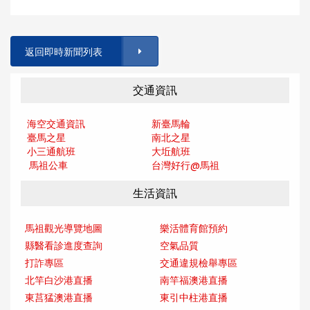
返回即時新聞列表
交通資訊
海空交通資訊
新臺馬輪
臺馬之星
南北之星
小三通航班
大坵航班
馬祖公車
台灣好行@馬
祖
生活資訊
馬祖觀光導覽地圖
樂活體育館預約
縣醫看診進度查詢
空氣品質
打詐專區
交通違規檢舉專區
北竿白沙港直播
南竿福澳港直播
東莒猛澳港直播
東引中柱港直播