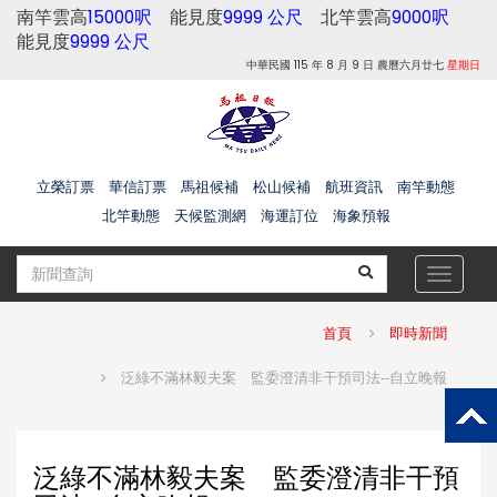
南竿雲高
15000呎
能見度
9999 公尺
北竿雲高
9000呎
能見度
9999 公尺
中華民國 115 年 8 月 9 日 農曆六月廿七
星期日
立榮訂票
華信訂票
馬祖候補
松山候補
航班資訊
南竿動態
北竿動態
天候監測網
海運訂位
海象預報
Toggle
navigat
首頁
即時新聞
泛綠不滿林毅夫案 監委澄清非干預司法--自立晚報
泛綠不滿林毅夫案 監委澄清非干預