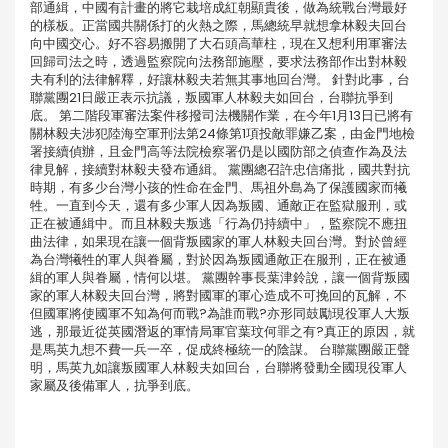
部通緝，中國有計畫的將它栽培成紅朝顯貴後，做為統戰台灣最好
的樣板。正當國共關係打的火熱之際，馬總統早就想拿林毅夫回台
向中國交心。好不容易搬開了大石頭高華柱，現在又想利用軍審法
回歸司法之時，透過監察院向法務部施壓，要求法務部作出對林毅
夫有利的法律解釋，好讓林毅夫若無其事地回台灣。 針對此事，台
聯黨團21日嚴正表示抗議，叛國軍人林毅夫如回台，台聯抗爭到
底。 第二階段軍審法案件移撥司法機關作業，在今年1月13日已將有
關林毅夫涉犯陸海空軍刑法第24條第1項投敵罪嫌乙案，由金門地檢
署接續偵辦，且金門高等法院檢察署仍是以國防部之偵查作為及法
律見解，接續對林毅夫發布通緝。 黨團總召許忠信痛批，國共對抗
時期，有多少台灣小孩的性命在金門、馬祖外島為了保護國家而犧
牲。一直到今天，還有多少軍人因為叛國、通敵正在監獄服刑，或
正在被通緝中。而且林毅夫叛逃「行為仍持續中」，監察院不應扭
曲法律，如果現在讓一個背叛國家的軍人林毅夫回台灣。對於曾經
為台灣犧牲的軍人與眷屬，對於因為叛國通敵正在服刑，正在被通
緝的軍人與眷屬，情何以堪。 黨團幹事長葉津鈴說，讓一個背叛國
家的軍人林毅夫回台灣，將對國軍的軍心造成不可挽回的瓦解，不
但國軍將使國軍不知為何而戰?為誰而戰?亦形同鼓勵現役軍人大叛
逃，那最近從英國潛返的軍情局軍官葉玟何罪之有?真正的原因，就
是馬英九想不費一兵一卒，促成終極統一的陰謀。 台聯黨團嚴正聲
明，馬英九如讓叛國軍人林毅夫如回台，台聯將發動全國現役軍人
家屬及後備軍人，抗爭到底。