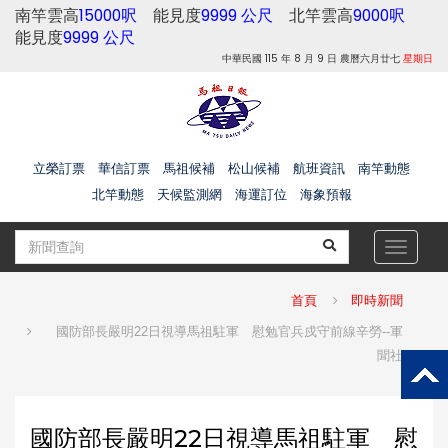
南竿雲高
15000呎
能見度
9999 公尺
北竿雲高
9000呎
能見度
9999 公尺
中華民國 115 年 8 月 9 日 農曆六月廿七
星期日
立榮訂票
華信訂票
馬祖候補
松山候補
航班資訊
南竿動態
北竿動態
天候監測網
海運訂位
海象預報
Toggle
navigat
首頁
即時新聞
國防部長嚴明22日視導馬祖駐軍 慰勉官兵戍守前線辛勞--軍
聞社
國防部長嚴明22日視導馬祖駐軍 慰