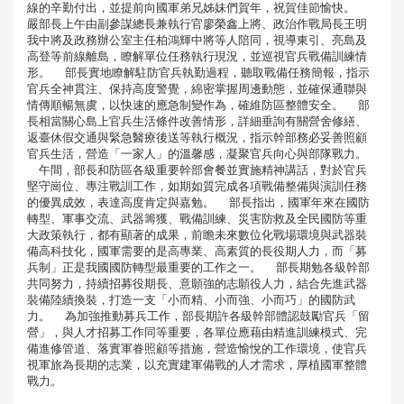
線的辛勤付出，並提前向國軍弟兄姊妹們賀年，祝賀佳節愉快。
嚴部長上午由副參謀總長兼執行官廖榮鑫上將、政治作戰局長王明
我中將及政務辦公室主任柏鴻輝中將等人陪同，視導東引、亮島及
高登等前線離島，瞭解單位任務執行現況，並巡視官兵戰備訓練情
形。 部長實地瞭解駐防官兵執勤過程，聽取戰備任務簡報，指示
官兵全神貫注、保持高度警覺，綿密掌握周邊動態，並確保通聯與
情傳順暢無虞，以快速的應急制變作為，確維防區整體安全。 部
長相當關心島上官兵生活條件改善情形，詳細垂詢有關營舍修繕、
返臺休假交通與緊急醫療後送等執行概況，指示幹部務必妥善照顧
官兵生活，營造「一家人」的溫馨感，凝聚官兵向心與部隊戰力。
午間，部長和防區各級重要幹部會餐並實施精神講話，對於官兵
堅守崗位、專注戰訓工作，如期如質完成各項戰備整備與演訓任務
的優異成效，表達高度肯定與嘉勉。 部長指出，國軍年來在國防
轉型、軍事交流、武器籌獲、戰備訓練、災害防救及全民國防等重
大政策執行，都有顯著的成果，前瞻未來數位化戰場環境與武器裝
備高科技化，國軍需要的是高專業、高素質的長役期人力，而「募
兵制」正是我國國防轉型最重要的工作之一。 部長期勉各級幹部
共同努力，持續招募役期長、意願強的志願役人力，結合先進武器
裝備陸續換裝，打造一支「小而精、小而強、小而巧」的國防武
力。 為加強推動募兵工作，部長期許各級幹部體認鼓勵官兵「留
營」，與人才招募工作同等重要，各單位應藉由精進訓練模式、完
備進修管道、落實軍眷照顧等措施，營造愉悅的工作環境，使官兵
視軍旅為長期的志業，以充實建軍備戰的人才需求，厚植國軍整體
戰力。