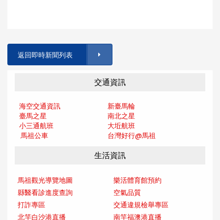
返回即時新聞列表
交通資訊
海空交通資訊
新臺馬輪
臺馬之星
南北之星
小三通航班
大坵航班
馬祖公車
台灣好行@馬
祖
生活資訊
馬祖觀光導覽地圖
樂活體育館預約
縣醫看診進度查詢
空氣品質
打詐專區
交通違規檢舉專區
北竿白沙港直播
南竿福澳港直播