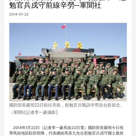
勉官兵戍守前線辛勞--軍聞社
2014-01-22
國防部長嚴明22日前往亮島，慰勉官兵戰訓辛勞並合影留念。
（軍聞社記者李一豪攝影)
2014年1月22日（記者李一豪馬祖22日電）國防部長嚴明今日視
導馬祖地區駐防部隊，代表總統馬英九先生慰勉官兵戍守國土最前