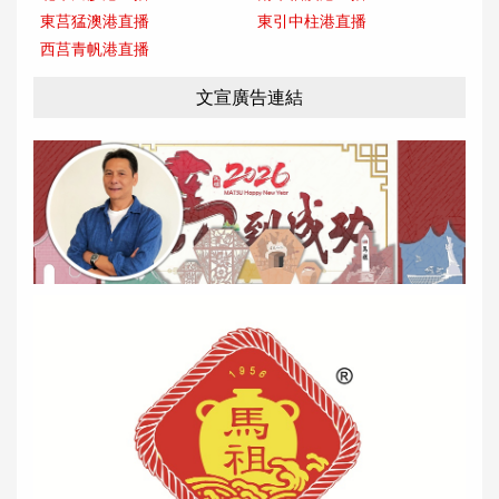
東莒猛澳港直播
東引中柱港直播
西莒青帆港直播
文宣廣告連結