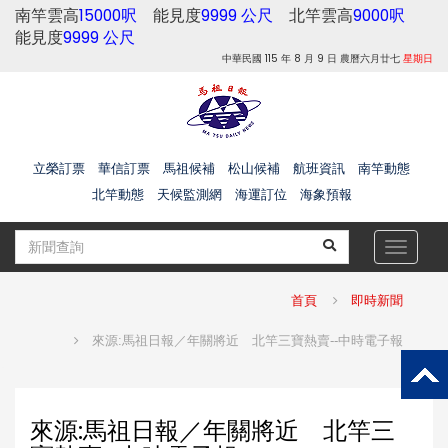
南竿雲高
15000呎
能見度
9999 公尺
北竿雲高
9000呎
能見度
9999 公尺
中華民國 115 年 8 月 9 日 農曆六月廿七
星期日
立榮訂票
華信訂票
馬祖候補
松山候補
航班資訊
南竿動態
北竿動態
天候監測網
海運訂位
海象預報
Toggle
navigat
首頁
即時新聞
來源:馬祖日報／年關將近 北竿三寶熱賣--中時電子報
來源:馬祖日報／年關將近 北竿三