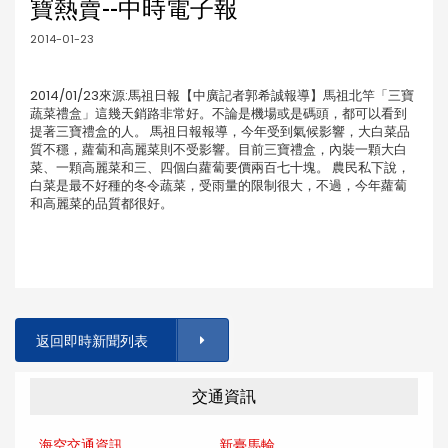
寶熱賣--中時電子報
2014-01-23
2014/01/23來源:馬祖日報【中廣記者郭希誠報導】馬祖北竿「三寶
蔬菜禮盒」這幾天銷路非常好。不論是機場或是碼頭，都可以看到
提著三寶禮盒的人。 馬祖日報報導，今年受到氣候影響，大白菜品
質不穩，蘿蔔和高麗菜則不受影響。目前三寶禮盒，內裝一顆大白
菜、一顆高麗菜和三、四個白蘿蔔要價兩百七十塊。 農民私下說，
白菜是最不好種的冬令蔬菜，受雨量的限制很大，不過，今年蘿蔔
和高麗菜的品質都很好。
返回即時新聞列表
交通資訊
海空交通資訊
新臺馬輪