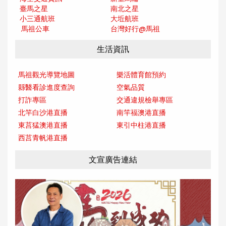
臺馬之星
南北之星
小三通航班
大坵航班
馬祖公車
台灣好行@馬
祖
生活資訊
馬祖觀光導覽地圖
樂活體育館預約
縣醫看診進度查詢
空氣品質
打詐專區
交通違規檢舉專區
北竿白沙港直播
南竿福澳港直播
東莒猛澳港直播
東引中柱港直播
西莒青帆港直播
文宣廣告連結