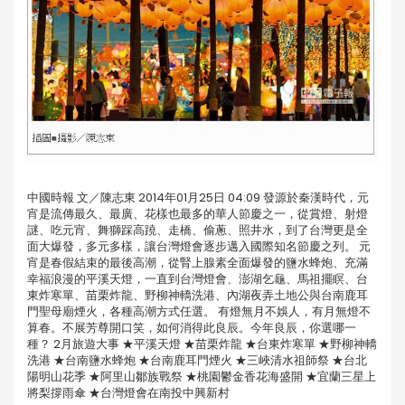
中國時報 文／陳志東 2014年01月25日 04:09 發源於秦漢時代，元
宵是流傳最久、最廣、花樣也最多的華人節慶之一，從賞燈、射燈
謎、吃元宵、舞獅踩高蹺、走橋、偷蔥、照井水，到了台灣更是全
面大爆發，多元多樣，讓台灣燈會逐步邁入國際知名節慶之列。 元
宵是春假結束的最後高潮，從腎上腺素全面爆發的鹽水蜂炮、充滿
幸福浪漫的平溪天燈，一直到台灣燈會、澎湖乞龜、馬祖擺瞑、台
東炸寒單、苗栗炸龍、野柳神轎洗港、內湖夜弄土地公與台南鹿耳
門聖母廟煙火，各種高潮方式任選。 有燈無月不娛人，有月無燈不
算春。不展芳尊開口笑，如何消得此良辰。今年良辰，你選哪一
種？ 2月旅遊大事 ★平溪天燈 ★苗栗炸龍 ★台東炸寒單 ★野柳神轎
洗港 ★台南鹽水蜂炮 ★台南鹿耳門煙火 ★三峽清水祖師祭 ★台北
陽明山花季 ★阿里山鄒族戰祭 ★桃園鬱金香花海盛開 ★宜蘭三星上
將梨撐雨傘 ★台灣燈會在南投中興新村