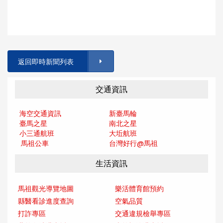
返回即時新聞列表
交通資訊
海空交通資訊
新臺馬輪
臺馬之星
南北之星
小三通航班
大坵航班
馬祖公車
台灣好行@馬
祖
生活資訊
馬祖觀光導覽地圖
樂活體育館預約
縣醫看診進度查詢
空氣品質
打詐專區
交通違規檢舉專區