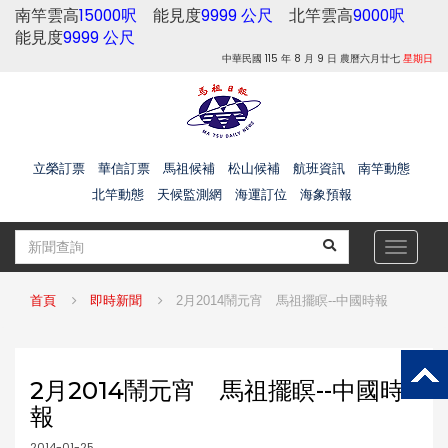
南竿雲高
15000呎
能見度
9999 公尺
北竿雲高
9000呎
能見度
9999 公尺
中華民國 115 年 8 月 9 日 農曆六月廿七
星期日
立榮訂票
華信訂票
馬祖候補
松山候補
航班資訊
南竿動態
北竿動態
天候監測網
海運訂位
海象預報
Toggle
navigat
首頁
即時新聞
2月2014鬧元宵 馬祖擺瞑--中國時報
2月2014鬧元宵 馬祖擺瞑--中國時
報
2014-01-25