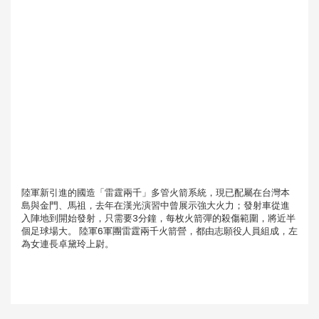
陸軍新引進的國造「雷霆兩千」多管火箭系統，現已配屬在台灣本
島與金門、馬祖，去年在漢光演習中曾展示強大火力；發射車從進
入陣地到開始發射，只需要3分鐘，每枚火箭彈的殺傷範圍，將近半
個足球場大。 陸軍6軍團雷霆兩千火箭營，都由志願役人員組成，左
為女連長卓黛玲上尉。