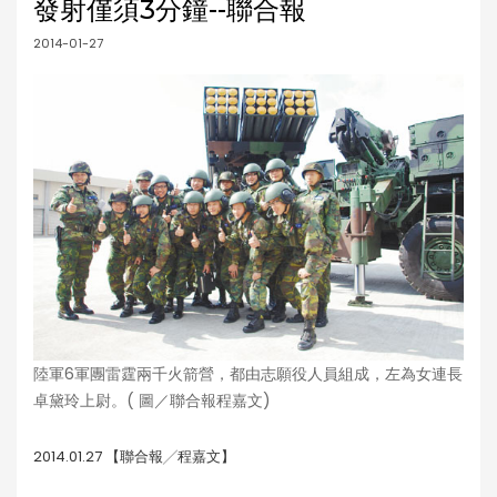
發射僅須3分鐘--聯合報
2014-01-27
陸軍6軍團雷霆兩千火箭營，都由志願役人員組成，左為女連長
卓黛玲上尉。( 圖／聯合報程嘉文)
2014.01.27 【聯合報╱程嘉文】