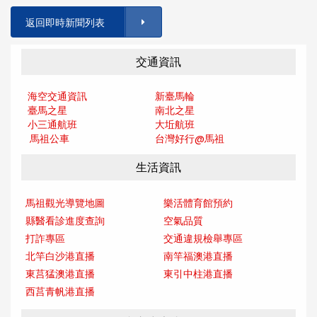
返回即時新聞列表
交通資訊
海空交通資訊
新臺馬輪
臺馬之星
南北之星
小三通航班
大坵航班
馬祖公車
台灣好行@馬
祖
生活資訊
馬祖觀光導覽地圖
樂活體育館預約
縣醫看診進度查詢
空氣品質
打詐專區
交通違規檢舉專區
北竿白沙港直播
南竿福澳港直播
東莒猛澳港直播
東引中柱港直播
西莒青帆港直播