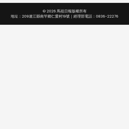
© 2026 馬祖日報版權所有
地址：209連江縣南竿鄉仁愛村19號｜經理部電話：0836-22276