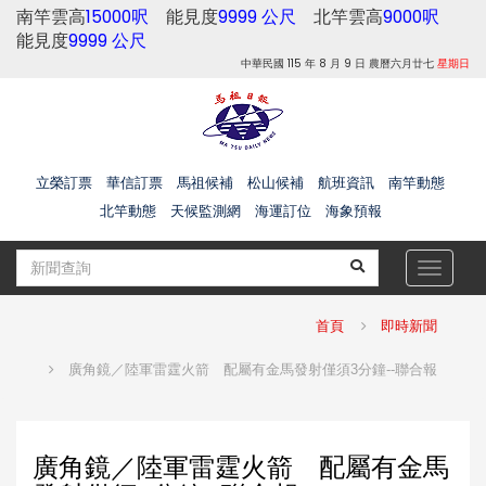
南竿雲高
15000呎
能見度
9999 公尺
北竿雲高
9000呎
能見度
9999 公尺
中華民國 115 年 8 月 9 日 農曆六月廿七
星期日
立榮訂票
華信訂票
馬祖候補
松山候補
航班資訊
南竿動態
北竿動態
天候監測網
海運訂位
海象預報
Toggle
navigat
首頁
即時新聞
廣角鏡／陸軍雷霆火箭 配屬有金馬發射僅須3分鐘--聯合報
廣角鏡／陸軍雷霆火箭 配屬有金馬