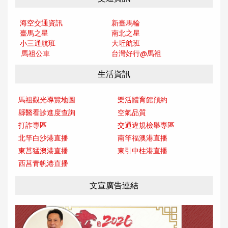
海空交通資訊
新臺馬輪
臺馬之星
南北之星
小三通航班
大坵航班
馬祖公車
台灣好行@馬
祖
生活資訊
馬祖觀光導覽地圖
樂活體育館預約
縣醫看診進度查詢
空氣品質
打詐專區
交通違規檢舉專區
北竿白沙港直播
南竿福澳港直播
東莒猛澳港直播
東引中柱港直播
西莒青帆港直播
文宣廣告連結