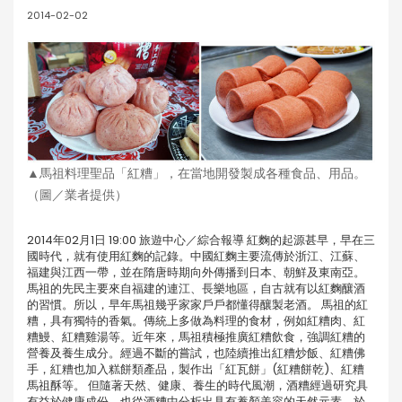
2014-02-02
▲馬祖料理聖品「紅糟」，在當地開發製成各種食品、用品。
（圖／業者提供）
2014年02月1日 19:00 旅遊中心／綜合報導 紅麴的起源甚早，早在三
國時代，就有使用紅麴的記錄。中國紅麴主要流傳於浙江、江蘇、
福建與江西一帶，並在隋唐時期向外傳播到日本、朝鮮及東南亞。
馬祖的先民主要來自福建的連江、長樂地區，自古就有以紅麴釀酒
的習慣。所以，早年馬祖幾乎家家戶戶都懂得釀製老酒。 馬祖的紅
糟，具有獨特的香氣。傳統上多做為料理的食材，例如紅糟肉、紅
糟鰻、紅糟雞湯等。近年來，馬祖積極推廣紅糟飲食，強調紅糟的
營養及養生成分。經過不斷的嘗試，也陸續推出紅糟炒飯、紅糟佛
手，紅糟也加入糕餅類產品，製作出「紅瓦餅」(紅糟餅乾)、紅糟
馬祖酥等。 但隨著天然、健康、養生的時代風潮，酒糟經過研究具
有益於健康成份，也從酒糟中分析出具有養顏美容的天然元素。於