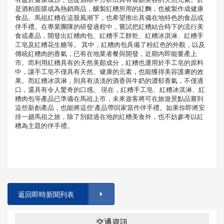
是酒粕面膜成為熱銷商品，釀製紅糟所用的紅麴，也被製作成健康
食品。馬祖紅糟在這股風潮下，也希望推出具備在地特色的食品或
伴手禮。在專業團隊的研發過程中，嘗試把紅糟結合時下的流行美
食或產品，開發出紅糟肉包、紅糟手工餅乾、紅糟冰淇淋、紅糟手
工皂及紅糟花生糖等。 其中，紅糟肉包具備了粉紅色的外觀，以及
傳統紅糟肉的香氣，已有在地業者餐與開發，近期內即能量產上
市。而利用紅糟具有的天然美顏成分，紅糟也運用於手工皂的原料
中，讓手工皂不僅具有天然、健康的元素，也能獲得美容護膚的效
果。而紅糟冰淇淋，則具有淡淡的酒香與牛奶的濃郁香氣，不僅適
口，還具有令人驚奇的口感。 現在，紅糟手工皂、紅糟冰淇淋、紅
糟肉包等產品已準備在馬祖上市，未來遊客將可在旅遊景點品嘗到
這些新創產品，也能將這些’產品帶回家當作伴手禮。如果你即將安
排一趟馬祖之旅，除了別錯過在地的紅糟美食外，也不妨參考以紅
糟為主題的伴手禮。
返回即時新聞列表
交通資訊