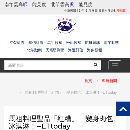
南竿雲高
呎
能見度
北竿雲高
呎
能見度
中華民國 115 年 8 月 9 日 農曆六月廿七
星期日
立榮訂票
華信訂票
馬祖候補
松山候補
航班資訊
南竿動態
北竿動態
天候監測網
海運訂位
海象預報
Toggle
navigat
首頁
即時新聞
馬祖料理聖品「紅糟」 變身肉包、冰淇淋！--ETtoday
馬祖料理聖品「紅糟」 變身肉包、
冰淇淋！--ETtoday