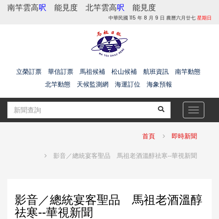
南竿雲高
呎
能見度
北竿雲高
呎
能見度
中華民國 115 年 8 月 9 日 農曆六月廿七
星期日
立榮訂票
華信訂票
馬祖候補
松山候補
航班資訊
南竿動態
北竿動態
天候監測網
海運訂位
海象預報
Toggle
navigat
首頁
即時新聞
影音／總統宴客聖品 馬祖老酒溫醇祛寒--華視新聞
影音／總統宴客聖品 馬祖老酒溫醇
祛寒--華視新聞