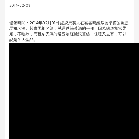
2014-02-03
發佈時間：2014年02月01日 總統馬英九在宴客時經常會準備的就是
馬祖老酒。其實馬祖老酒，就是傳統黃酒的一種­，因為味道相當柔
順，不嗆辣，而且冬天喝時還要加紅糖跟薑絲，保暖又去寒，可以
說是冬­天聖品。