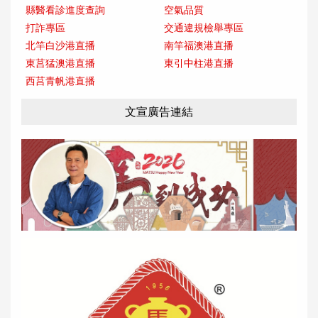
縣醫看診進度查詢
空氣品質
打詐專區
交通違規檢舉專區
北竿白沙港直播
南竿福澳港直播
東莒猛澳港直播
東引中柱港直播
西莒青帆港直播
文宣廣告連結