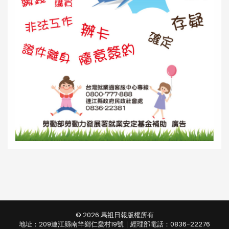
© 2026 馬祖日報版權所有
地址：209連江縣南竿鄉仁愛村19號｜經理部電話：0836-22276