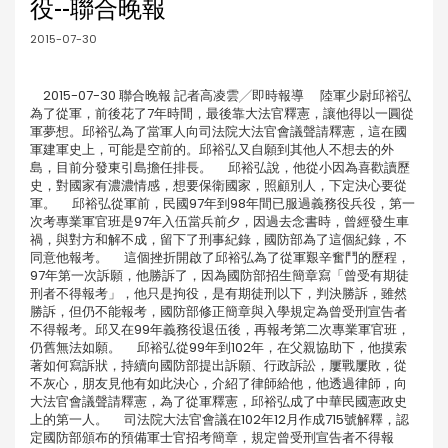
役--聯合晚報
2015-07-30
2015-07-30 聯合晚報 記者高凌雲╱即時報導 陸軍少尉邱裕弘
為了從軍，前後花了7年時間，最後靠大法官釋憲，讓他得以一圓從
軍夢想。邱裕弘為了當軍人向司法院大法官會議聲請釋憲，這在國
軍建軍史上，可能是空前的。邱裕弘又自願到其他人不想去的外
島，目前分發東引島擔任排長。 邱裕弘說，他從小因為喜歡讀歷
史，對國家有濃濃情感，想要保衛國家，照顧別人，下定決心要從
軍。 邱裕弘從軍前，民國97年到98年間已服過義務役兵役，第一
次考專業軍官班是97年入伍當兵前夕，因過去念書時，曾經發生車
禍，與對方和解不成，留下了刑事紀錄，國防部為了這個紀錄，不
同意他報考。 這個挫折開啟了邱裕弘為了從軍艱辛奮鬥的歷程，
97年第一次訴願，他勝訴了，因為國防部招生簡章寫「曾受有期徒
刑者不得報考」，他只是拘役，是有期徒刑以下，判決勝訴，雖然
勝訴，但仍不能報考，國防部修正簡章與入學規定為曾受刑宣告者
不得報考。邱又在99年義務役退伍後，再報考第二次專業軍官班，
仍舊無法如願。 邱裕弘從99年到102年，在父親協助下，他摸索
著如何寫訴狀，持續向國防部提出訴願、行政訴訟，屢戰屢敗，從
不灰心，朋友見他有如此決心，介紹了律師給他，他透過律師，向
大法官會議聲請釋憲，為了從軍釋憲，邱裕弘成了中華民國憲政史
上的第一人。 司法院大法官會議在102年12月作成715號解釋，認
定國防部頒布的預備軍士官招考簡章，規定曾受刑宣告者不得報