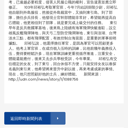
考，已逾越必要程度，侵害人民服公職的權利，宣告違憲並應立即
修正。 103年邱裕弘考取軍官班，今年7月結訓掛階少尉，邱裕弘
他自願到外島服役，然後從外島籤當中，又抽到東引島。到了部
隊，擔任步兵排長，他發現士官幹部體能非常好，希望能再提高自
己體能，他更相信到了部隊，就是要完成上級交付的任務。 東引
早年是反共救國軍基地，後來島上陸續有海軍飛彈快艇進駐，設立
雄風反艦飛彈陣地，與天弓二型防空飛彈陣地，東引與澎湖、台灣
淡水三點，都有飛彈配置，有效控制台海當面，是重要的軍事前哨
據點。 邱裕弘說，他選擇擔任軍官，是因為軍官可以照顧更多
人。他考上軍官班，在成功嶺入伍時的訓練，比他前幾年義務役入
伍，覺得要輕鬆許多，現在軍隊訓練更重視循序漸進，注重安全，
體能還能應付，後來又去步兵學校受訓，今年畢業。 邱裕弘有交
往穩定的女友，到了東引，回台休假不方便，只能安排女友以眷探
名義到東引來，他希望將來晉升中尉以後，再來考慮成家的事情。
現在，他只想照顧好他的士兵，練好體能。 新聞來源：
http://udn.com/news/story/1/1088756
返回即時新聞列表