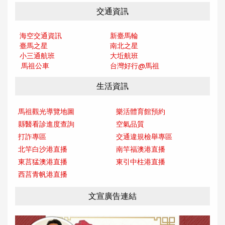
交通資訊
海空交通資訊
新臺馬輪
臺馬之星
南北之星
小三通航班
大坵航班
馬祖公車
台灣好行@馬
祖
生活資訊
馬祖觀光導覽地圖
樂活體育館預約
縣醫看診進度查詢
空氣品質
打詐專區
交通違規檢舉專區
北竿白沙港直播
南竿福澳港直播
東莒猛澳港直播
東引中柱港直播
西莒青帆港直播
文宣廣告連結