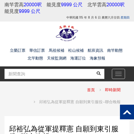
南竿雲高
20000呎
能見度
9999 公尺
北竿雲高
20000呎
能見度
9999 公尺
中華民國 115 年 8 月 6 日 農曆六月廿四
星期四
立榮訂票
華信訂票
馬祖候補
松山候補
航班資訊
南竿動態
北竿動態
天候監測網
海運訂位
海象預報
Toggle
navigat
首頁
即時新聞
邱裕弘為從軍提釋憲 自願到東引服役--聯合晚報
邱裕弘為從軍提釋憲 自願到東引服