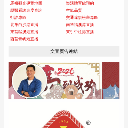
馬祖觀光導覽地圖
樂活體育館預約
縣醫看診進度查詢
空氣品質
打詐專區
交通違規檢舉專區
北竿白沙港直播
南竿福澳港直播
東莒猛澳港直播
東引中柱港直播
西莒青帆港直播
文宣廣告連結