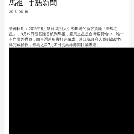
馬祖--手語新聞
2015-08-19
發佈日期：2015年8月18日 馬祖人引頸期盼的新客貨輪「臺馬之
星」，8月12日從基隆首航到馬祖，臺馬之星是台灣客貨輪中，唯一
不向國外購買，由台灣造船廠打造而成，連江縣政府人員到高雄旗
津完成驗收，臺馬之星7月31日從高雄港開往基隆港。