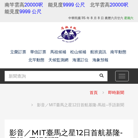
南竿雲高
20000呎
能見度
9999 公尺
北竿雲高
20000呎
能見度
9999 公尺
中華民國 115 年 8 月 8 日 農曆六月廿六
星期六
立榮訂票
華信訂票
馬祖候補
松山候補
航班資訊
南竿動態
北竿動態
天候監測網
海運訂位
海象預報
Toggle
navigat
首頁
即時新聞
影音／MIT臺馬之星12日首航基隆-馬祖--手語新聞
影音／MIT臺馬之星12日首航基隆-