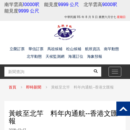
南竿雲高
10000呎
能見度
9999 公尺
北竿雲高
9000呎
能見度
9999 公尺
中華民國 115 年 8 月 9 日 農曆六月廿七
星期日
立榮訂票
華信訂票
馬祖候補
松山候補
航班資訊
南竿動態
北竿動態
天候監測網
海運訂位
海象預報
Toggle
navigat
首頁
即時新聞
黃岐至北竿 料年內通航--香港文匯報
黃岐至北竿 料年內通航--香港文匯
報
2015-12-17