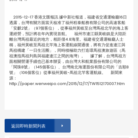
2015-12-17 香港文匯報訊 據中新社報道，福建省交通運輸廳16日
透露，台灣有關方面當天核准了福州程泰船務有限公司的高速客船
「安麒2號」（97個客位），從事福州黃岐至台灣馬祖北竿的海上客
運經營，預計將在年內實現首航。 福州市連江縣黃岐鎮是大陸距
離台灣馬祖最近的地方，相距僅4.8海里。福建省交通運輸廳人士
稱，福州黃岐至馬祖北竿海上客運航線開通後，將有力促進連江與
馬祖構建「一日生活圈」，同時積極助力打造環馬祖澳旅遊區（馬
祖澳指馬祖列島與福建連江之間的海灣）。 據了解，台灣馬祖方
面相關營運手續也已基本辦妥，由台灣大和航業股份有限公司的
「閩珠8號」（145個客位）、台灣南北海運股份有限公司的「吉順8
號」（106個客位）從事福州黃岐-馬祖北竿客運航線。 新聞來
源：
http://paper.wenweipo.com/2015/12/17/TW1512170007.htm
返回即時新聞列表