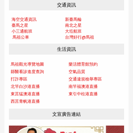
交通資訊
海空交通資訊
新臺馬輪
臺馬之星
南北之星
小三通航班
大坵航班
馬祖公車
台灣好行@馬
祖
生活資訊
馬祖觀光導覽地圖
樂活體育館預約
縣醫看診進度查詢
空氣品質
打詐專區
交通違規檢舉專區
北竿白沙港直播
南竿福澳港直播
東莒猛澳港直播
東引中柱港直播
西莒青帆港直播
文宣廣告連結