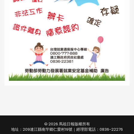
© 2026 馬祖日報版權所有
地址：209連江縣南竿鄉仁愛村19號｜經理部電話：0836-22276