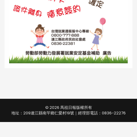
© 2026 馬祖日報版權所有
地址：209連江縣南竿鄉仁愛村19號｜經理部電話：0836-22276