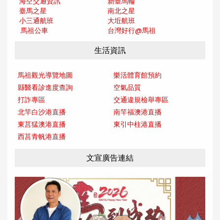
海空交通資訊
新臺馬輪
臺馬之星
南北之星
小三通航班
大坵航班
馬祖公車
台灣好行@馬
祖
生活資訊
馬祖觀光導覽地圖
樂活體育館預約
縣醫看診進度查詢
空氣品質
打詐專區
交通違規檢舉專區
北竿白沙港直播
南竿福澳港直播
東莒猛澳港直播
東引中柱港直播
西莒青帆港直播
文宣廣告連結