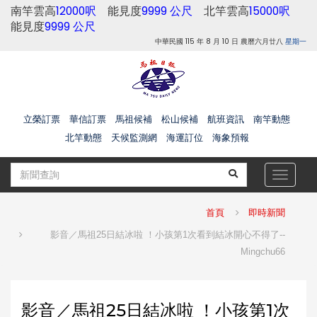
南竿雲高
12000呎
能見度
9999 公尺
北竿雲高
15000呎
能見度
9999 公尺
中華民國 115 年 8 月 10 日 農曆六月廿八
星期一
立榮訂票
華信訂票
馬祖候補
松山候補
航班資訊
南竿動態
北竿動態
天候監測網
海運訂位
海象預報
Toggle
navigat
首頁
即時新聞
影音／馬祖25日結冰啦 ！小孩第1次看到結冰開心不得了--
Mingchu66
影音／馬祖25日結冰啦 ！小孩第1次