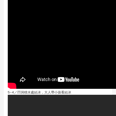
5-4／凹洞積水處結冰，大人帶小孩看結冰