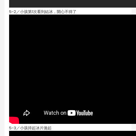
5-2／小孩第1次看到結冰，開心不得了
5-3／小孩持起冰片拋起