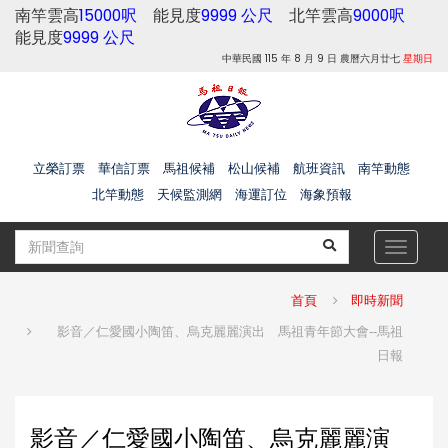
南竿雲高
15000呎
能見度
9999 公尺
北竿雲高
9000呎
能見度
9999 公尺
中華民國 115 年 8 月 9 日 農曆六月廿七
星期日
立榮訂票
華信訂票
馬祖候補
松山候補
航班資訊
南竿動態
北竿動態
天候監測網
海運訂位
海象預報
Toggle
navigat
首頁
即時新聞
影音／仁愛國小陶笛、烏克麗麗演出 馬祖青年節大會--馬祖
日報
影音／仁愛國小陶笛、烏克麗麗演