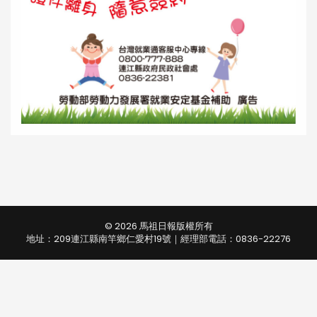
© 2026 馬祖日報版權所有
地址：209連江縣南竿鄉仁愛村19號｜經理部電話：0836-22276