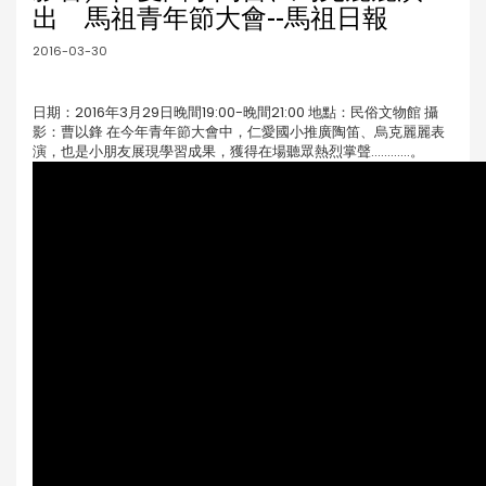
出 馬祖青年節大會--馬祖日報
2016-03-30
日期：2016年3月29日晚間19:00-晚間21:00 地點：民俗文物館 攝
影：曹以鋒 在今年青年節大會中，仁愛國小推廣陶笛、烏克麗麗表
演，也是小朋友展現學習成果，獲得在場聽眾熱烈掌聲............。