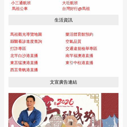
小三通航班
大坵航班
馬祖公車
台灣好行@馬
祖
生活資訊
馬祖觀光導覽地圖
樂活體育館預約
縣醫看診進度查詢
空氣品質
打詐專區
交通違規檢舉專區
北竿白沙港直播
南竿福澳港直播
東莒猛澳港直播
東引中柱港直播
西莒青帆港直播
文宣廣告連結