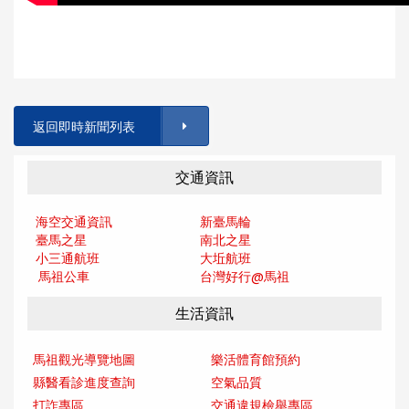
返回即時新聞列表
交通資訊
海空交通資訊
新臺馬輪
臺馬之星
南北之星
小三通航班
大坵航班
馬祖公車
台灣好行@馬
祖
生活資訊
馬祖觀光導覽地圖
樂活體育館預約
縣醫看診進度查詢
空氣品質
打詐專區
交通違規檢舉專區