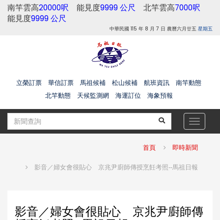
南竿雲高
20000呎
能見度
9999 公尺
北竿雲高
7000呎
能見度
9999 公尺
中華民國 115 年 8 月 7 日 農曆六月廿五
星期五
立榮訂票
華信訂票
馬祖候補
松山候補
航班資訊
南竿動態
北竿動態
天候監測網
海運訂位
海象預報
Toggle
navigat
首頁
即時新聞
影音／婦女會很貼心 京兆尹廚師傳授烹飪考照--馬祖日報
影音／婦女會很貼心 京兆尹廚師傳