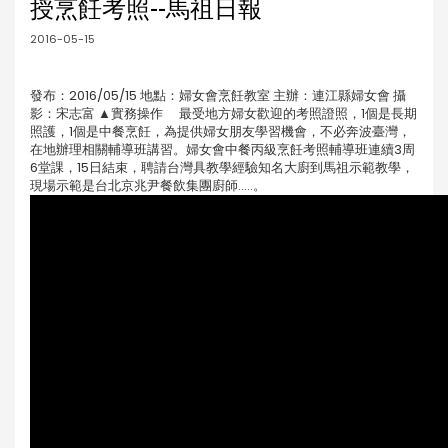
授烹飪考照--馬祖日報
2016-05-15
發布：2016/05/15 地點：婦女會烹飪教室 主辦：連江縣婦女會 攝
影：宋志富 ▲實務操作 最受地方婦女歡迎的考照證照，1個是長期
照護，1個是中餐烹飪，為提供婦女朋友學習機會，不必奔波臺灣，
在地辦理相關輔導班講習。婦女會中餐丙級烹飪考照輔導班連續3周
6堂課，15日結束，聘請台灣具教學經驗知名大廚到馬祖示範教學，
現場示範是台北京兆尹餐飲集團廚師…..。