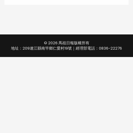
© 2026 馬祖日報版權所有
地址：209連江縣南竿鄉仁愛村19號｜經理部電話：0836-22276