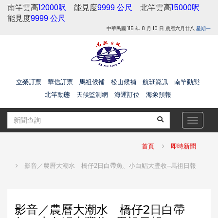
南竿雲高
12000呎
能見度
9999 公尺
北竿雲高
15000呎
能見度
9999 公尺
中華民國 115 年 8 月 10 日 農曆六月廿八
星期一
立榮訂票
華信訂票
馬祖候補
松山候補
航班資訊
南竿動態
北竿動態
天候監測網
海運訂位
海象預報
Toggle
navigat
首頁
即時新聞
影音／農曆大潮水 橋仔2日白帶魚、小白鯧大豐收--馬祖日報
影音／農曆大潮水 橋仔2日白帶