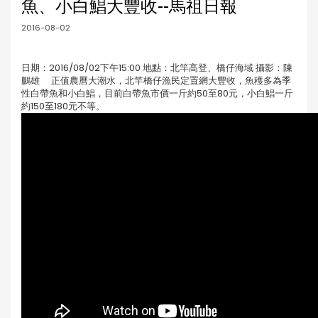
魚、小白鯧大豐收--馬祖日報
2016-08-02
日期：2016/08/02下午15:00 地點：北竿高登、橋仔海域 攝影：陳
鵬雄 正值農曆大潮水，北竿橋仔漁民定置網大豐收，魚穫多為季
性白帶魚和小白鯧，目前白帶魚市價一斤約50至80元，小白鯧一斤
約150至180元不等。