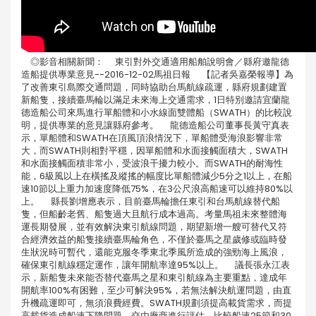
◎影音相關新聞： 東引對外交通適用船舶說明會／縣府邀龍德
造船提供專業意見--2016-12-02馬祖日報 【記者吳嘉榮報導】為
了改善東引島際交通問題，同時協助台馬航線疏運，縣府規劃建置
新船隻，接續臺馬輪以滿足未來海上交通需求，1日特別邀請宜蘭龍
德造船公司來馬進行單船體和小水線面雙體船（SWATH）的比較說
明，提供專業的意見讓縣府參考。 龍德造船公司董事長黃守真表
示，單船體和SWATH在頂風頂浪情況下，單船體受海浪影響非常
大，而SWATH則相對平穩，因單船體和水面接觸面積大，SWATH
和水面接觸面積非常小，受波浪干擾力較小。而SWATH的耐海性
能，6級風以上在橫搖及縱搖的幅度比單船體減少5分之1以上，在船
速10節以上重力加速度降低75%，在3公尺浪高船速可以維持80%以
上。 縣長劉增應表示，目前臺馬輪擔任東引和台馬航線替代船
隻，但船齡老舊、船隻過大且航行成本過高。考量馬祖未來整體海
運長期發展，並有效解決東引航線問題，期望新增一艘可替代又符
合經濟效益的船隻接續臺馬輪角色，不僅於臺馬之星歲修或臨時發
生狀況時可暫代，還能克服冬季東北季風所造成的強勁海上風浪，
確保東引航線穩定運作，讓年開航率達95%以上。 議長張永江表
示，新船隻未來能否替代臺馬之星和東引航線為主要重點，達成年
開航率100%有困難，至少可解決95%，若無法解決航運問題，由直
升機疏運即可，無須浪費經費。SWATH規劃須提高載貨需求，而提
高載貨造成船速下降問題，交由廠商進行評估，比較船速25節和30