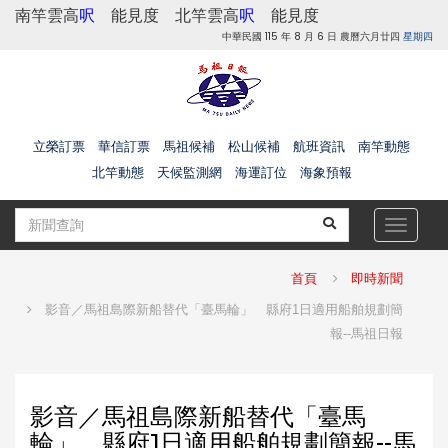
南竿雲高
呎
能見度
北竿雲高
呎
能見度
中華民國 115 年 8 月 6 日 農曆六月廿四
星期四
立榮訂票
華信訂票
馬祖候補
松山候補
航班資訊
南竿動態
北竿動態
天候監測網
海運訂位
海象預報
Toggle
navigat
首頁
即時新聞
影音／馬祖島際新船替代「臺馬輪」 縣府1日適用船舶規劃簡
報--馬祖日報
影音／馬祖島際新船替代「臺馬
輪」 縣府1日適用船舶規劃簡報--馬