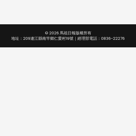
© 2026 馬祖日報版權所有
地址：209連江縣南竿鄉仁愛村19號｜經理部電話：0836-22276