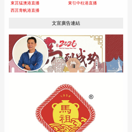
東莒猛澳港直播
東引中柱港直播
西莒青帆港直播
文宣廣告連結