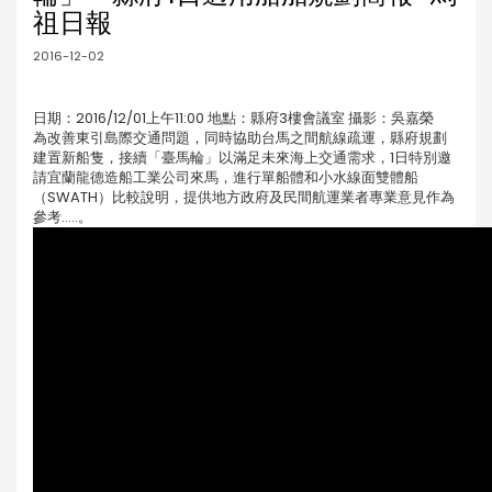
祖日報
2016-12-02
日期：2016/12/01上午11:00 地點：縣府3樓會議室 攝影：吳嘉榮
為改善東引島際交通問題，同時協助台馬之間航線疏運，縣府規劃
建置新船隻，接續「臺馬輪」以滿足未來海上交通需求，1日特別邀
請宜蘭龍德造船工業公司來馬，進行單船體和小水線面雙體船
（SWATH）比較說明，提供地方政府及民間航運業者專業意見作為
參考.....。