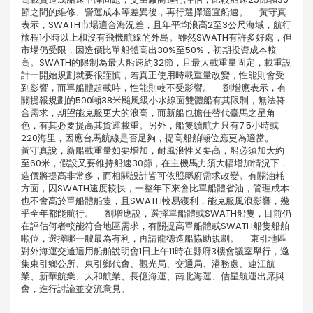
節之間的維修、營運成本等差異後，再行選擇適宜船速。 黃守真
表示，SWATH市場適合海況差，且年平均浪高2至3公尺海域，航行
旅程1小時以上和沒有飛機航線的外島。雖然SWATH有許多好處，但
市場仍受限，因造價比單船體高出30%至50%，初期投資成本較
高。SWATH的限制為最大船速約32節，且最大載重量固定，載重設
計一開始規劃就要很謹慎，若真正使用時載重量改變，性能則會受
到影響，而單船體超載時，性能則較不受影響。 劉增應表示，有
關提報規劃的500噸38米颱風級小水線面雙體船有其限制，無法符
合需求，期望能克服更大的浪高，而新船也擔任替代臺馬之星角
色，有其必要提高其貨運載重。另外，船隻續航力只有7.5小時或
220海里，因應台馬航線是否足夠，提高船舶噸位應更為適當。
黃守真說，新船載重量如要增加，耐風浪性又要高，船必須加大約
至60米，假設又要維持船速30節，在主機馬力須大幅增加情況下，
造價將提高非常多，而相關設計皆可依照縣府需求改變。有關油耗
方面，因SWATH速度較快，一整年下來會比單船體省油，管理成本
也不會高於單船體船隻，且SWATH較易獲利，能克服風浪影響，幾
乎全年都能航行。 劉增應說，選擇單船體或SWATH船隻，目前仍
在評估何者較能符合地區需求，有關提高單船體或SWATH船隻船舶
噸位，選擇哪一艘最為有利，再請龍德造船協助規劃。 東引地區
對外海運交通適用船舶說明會1日上午11時在縣府3樓會議室舉行，邀
集東引鄉公所、東引鄉代會、觀光局、交通局、港務處、連江航
業、新華航業、大和航業、長億海運、南北海運、佶星航運出席與
會，進行討論並交流意見。