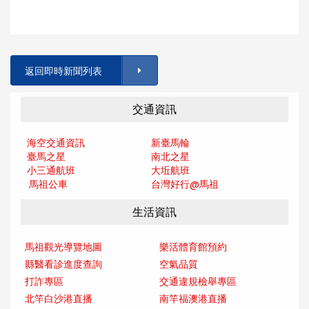
返回即時新聞列表
交通資訊
海空交通資訊
新臺馬輪
臺馬之星
南北之星
小三通航班
大坵航班
馬祖公車
台灣好行@馬
祖
生活資訊
馬祖觀光導覽地圖
樂活體育館預約
縣醫看診進度查詢
空氣品質
打詐專區
交通違規檢舉專區
北竿白沙港直播
南竿福澳港直播