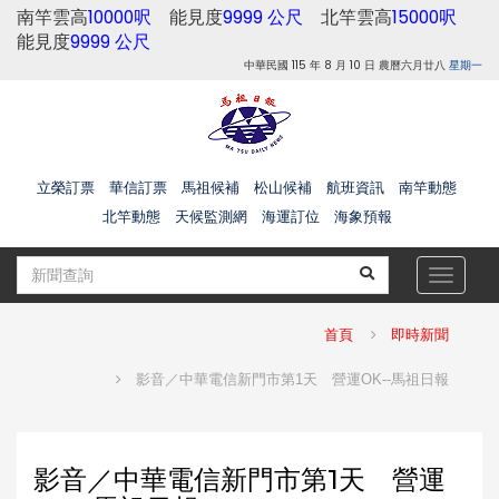
南竿雲高
10000呎
能見度
9999 公尺
北竿雲高
15000呎
能見度
9999 公尺
中華民國 115 年 8 月 10 日 農曆六月廿八
星期一
立榮訂票
華信訂票
馬祖候補
松山候補
航班資訊
南竿動態
北竿動態
天候監測網
海運訂位
海象預報
Toggle
navigat
首頁
即時新聞
影音／中華電信新門市第1天 營運OK--馬祖日報
影音／中華電信新門市第1天 營運