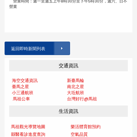
營業時間：週一至週五上午8時30分至下午5時30分，週六、日不
營業
返回即時新聞列表
交通資訊
海空交通資訊
新臺馬輪
臺馬之星
南北之星
小三通航班
大坵航班
馬祖公車
台灣好行@馬
祖
生活資訊
馬祖觀光導覽地圖
樂活體育館預約
縣醫看診進度查詢
空氣品質