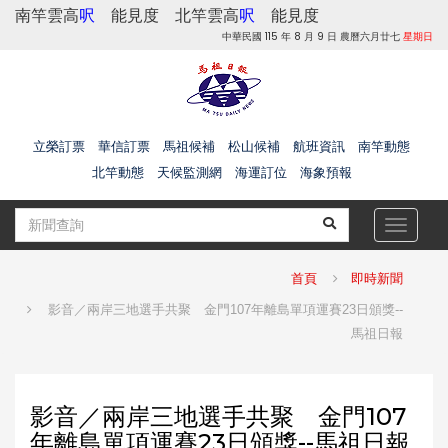
南竿雲高
呎
能見度
北竿雲高
呎
能見度
中華民國 115 年 8 月 9 日 農曆六月廿七
星期日
立榮訂票
華信訂票
馬祖候補
松山候補
航班資訊
南竿動態
北竿動態
天候監測網
海運訂位
海象預報
Toggle
navigat
首頁
即時新聞
影音／兩岸三地選手共聚 金門107年離島單項運賽23日頒獎--
馬祖日報
影音／兩岸三地選手共聚 金門107
年離島單項運賽23日頒獎--馬祖日報