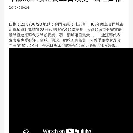
2018-06-24
日期：2018/06/23 地點：金門 攝影：宋志富 107年離島金門城市
盃單項運動邀請賽23日歡迎晚宴及頒獎完賽，大會頒發部分完賽優
勝隊暨連江縣代表隊參賽桌、羽、網球項目集景...。 連江縣代表
隊表現也受好評，桌球、羽球、網球互有勝負，分獲季軍獎牌及金
門高粱1箱，24日上午木球與金門隊爭冠亞軍，慢壘也進入決戰。