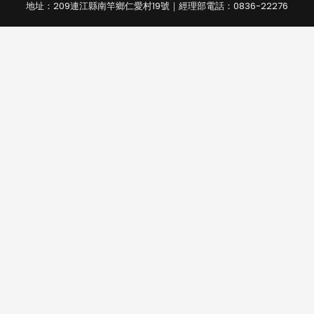
地址：209連江縣南竿鄉仁愛村19號｜經理部電話：0836-22276