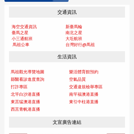
交通資訊
海空交通資訊
新臺馬輪
臺馬之星
南北之星
小三通航班
大坵航班
馬祖公車
台灣好行@馬
祖
生活資訊
馬祖觀光導覽地圖
樂活體育館預約
縣醫看診進度查詢
空氣品質
打詐專區
交通違規檢舉專區
北竿白沙港直播
南竿福澳港直播
東莒猛澳港直播
東引中柱港直播
西莒青帆港直播
文宣廣告連結