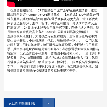
◎影音相關新聞: 107年離島金門城市盃單項運動邀請賽，連江
縣表現受好評--2018-06-24馬祖日報 【本報訊】107年離島金門
城市盃單項運動邀請賽23日歡迎選手晚宴及頒獎完賽，連江縣代表
隊表現也受好評，桌球、羽球、網球互有勝負，分獲季軍獎牌及金
門高粱1箱，24日上午木球與金門隊爭冠亞軍，慢壘也進入決戰。縣
長劉增應在迎賓晚宴上宣布109年第8屆歡迎到馬祖交流聯誼。 適
逢議長張永江生日，大會獲悉備置蛋糕慶賀，全場台澎金馬選手齊
唱生日快樂歌，令他很感動；他說，離島就是一家人。 金門天氣
忽晴忽雨，羽球7隊參賽，連江縣代表隊獲季軍，金門隊4位甲組選
手，其中李洋是世界羽聯男雙排名第6；澎湖隊選手劉韋辰全國排名
賽冠軍，以及亞青國手張瀞升，皆屬國手級恐怖人物。 桌球共計8
隊參賽，分A、B兩組循環，馬祖均2比3輸掉而未能進入4強，隊員
現場表現獲熱情掌聲。網球贏澎湖，輸金門，三隊互咬結果獲第3名
季軍。 縣長劉增應下午到比賽現場觀賽，晚宴與議長張永江、副
議長陳書建及議員向代表隊致意及慰勉表現和辛勞。
返回即時新聞列表