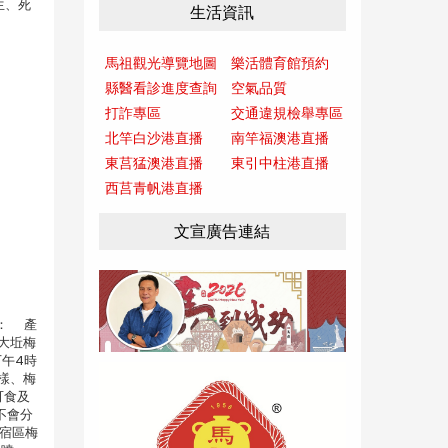
生、死
生活資訊
馬祖觀光導覽地圖
樂活體育館預約
縣醫看診進度查詢
空氣品質
打詐專區
交通違規檢舉專區
北竿白沙港直播
南竿福澳港直播
東莒猛澳港直播
東引中柱港直播
西莒青帆港直播
文宣廣告連結
： 產
理大坵梅
午4時
樣、梅
可食及
不會分
民宿區梅