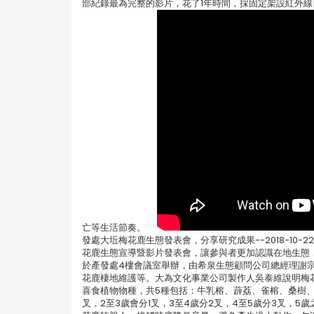
部紀錄最為完整的影片，花了1年時間，採固定架設紅外
亡等生活節奏。
發處大坵梅花鹿生態發表會，分享研究成果--2018-1
花鹿生態宣導暨影片發表會，讓參與者更加認識在地生態，
於產發處4樓會議室舉辦，由希泉生態顧問公司總經理謝
花鹿棲地維護等。大為文化事業公司製作人吳泰維說明梅
喜食植物物種，共5種包括：牛乳榕、薜荔、雀榕、桑樹、
叉，2至3歲會分1叉，3至4歲分2叉，4至5歲分3叉，