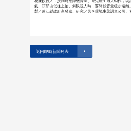
花鹿較親人，接觸時應降低音量、避免產生過大動作，勿
氣、頭部由低往上抬、斜眼視人時，要降低音量緩步遠離。
製／連江縣政府產發處、研究／民享環境生態調查公司、
返回即時新聞列表