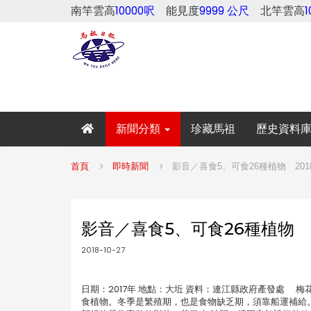
南竿雲高
10000呎
能見度
9999 公尺
北竿雲高
新聞分類
珍藏馬祖
歷史資料
首頁
即時新聞
影音／喜食5、可食26種植物 201
影音／喜食5、可食26種植物 2
2018-10-27
日期：2017年 地點：大坵 資料：連江縣政府產發處 
食植物。冬季是繁殖期，也是食物缺乏期，須靠船運補給