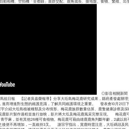
線自動相機、空拍機「全都錄」鹿群交配、鹿角成長、搶地盤、食物、繁殖、出
◎影音相關新聞
0-22馬祖日報 【記者吳嘉榮報導】分享大坵島梅花鹿研究成果，縣府產發處辦
進而增進對生態的維護意識，了解共同維護環境之重要。 發表會10月21日下
宗宇介紹大坵島植被種類及分布情形、梅花鹿族群數量估算、鹿隻健康診察及採
花鹿影片製作過程並進行放映，影片將大坵及梅花鹿風采完整呈現。 梅花鹿
青苧麻，並有其他26種可食植物。梅花鹿可藉由雄鹿鹿角判斷年齡，2歲以前
5歲之後便不再增加，一直維持3叉。 謝宗宇指出，賞鹿時需注意，大坵碼頭及