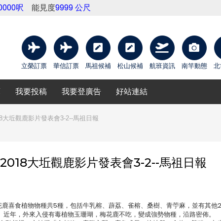
10000呎
能見度
9999 公尺
立榮訂票
華信訂票
馬祖候補
松山候補
航班資訊
南竿動態
北
庫
我要投稿
我要登廣告
好站連結
8大坵觀鹿影片發表會3-2--馬祖日報
018大坵觀鹿影片發表會3-2--馬祖日報
梅花鹿喜食植物物種共5種，包括牛乳榕、薜荔、雀榕、桑樹、青苧麻，並有其他2
。近年，外來入侵有毒植物玉珊瑚，梅花鹿不吃，變成強勢物種，沿路密佈。 