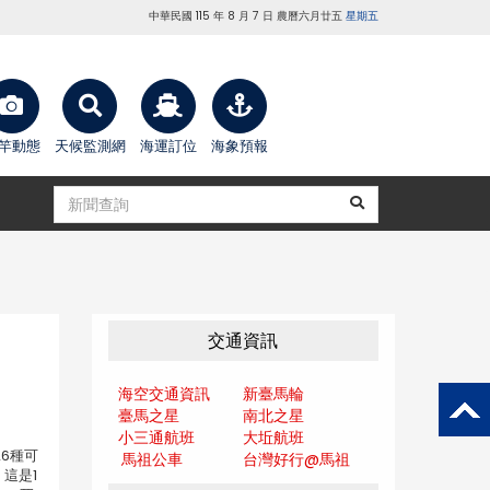
中華民國 115 年 8 月 7 日 農曆六月廿五
星期五
竿動態
天候監測網
海運訂位
海象預報
交通資訊
海空交通資訊
新臺馬輪
臺馬之星
南北之星
小三通航班
大坵航班
6種可
馬祖公車
台灣好行@馬
祖
這是1