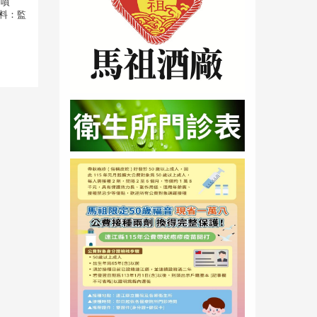
、噴
料：監