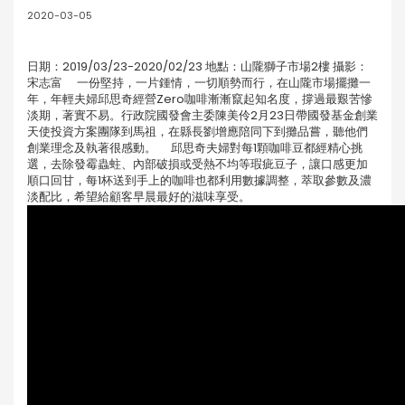
2020-03-05
日期：2019/03/23-2020/02/23 地點：山隴獅子市場2樓 攝影：
宋志富 一份堅持，一片鍾情，一切順勢而行，在山隴市場擺攤一
年，年輕夫婦邱思奇經營Zero咖啡漸漸竄起知名度，撐過最艱苦慘
淡期，著實不易。行政院國發會主委陳美伶2月23日帶國發基金創業
天使投資方案團隊到馬祖，在縣長劉增應陪同下到攤品嘗，聽他們
創業理念及執著很感動。 邱思奇夫婦對每1顆咖啡豆都經精心挑
選，去除發霉蟲蛀、內部破損或受熱不均等瑕疵豆子，讓口感更加
順口回甘，每1杯送到手上的咖啡也都利用數據調整，萃取參數及濃
淡配比，希望給顧客早晨最好的滋味享受。