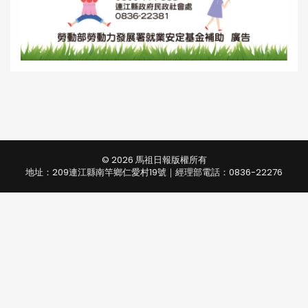
© 2026 馬祖日報版權所有
地址：209連江縣南竿鄉仁愛村19號｜經理部電話：0836-22276