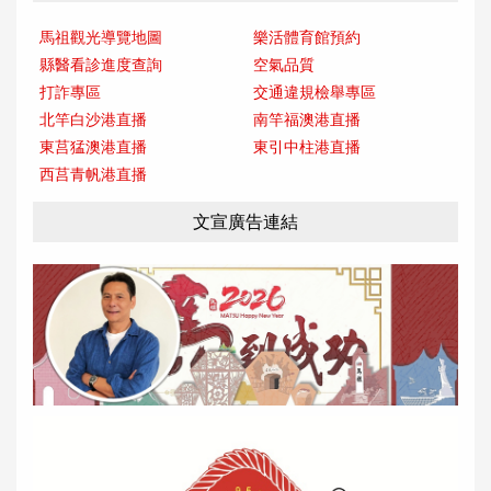
馬祖觀光導覽地圖
樂活體育館預約
縣醫看診進度查詢
空氣品質
打詐專區
交通違規檢舉專區
北竿白沙港直播
南竿福澳港直播
東莒猛澳港直播
東引中柱港直播
西莒青帆港直播
文宣廣告連結