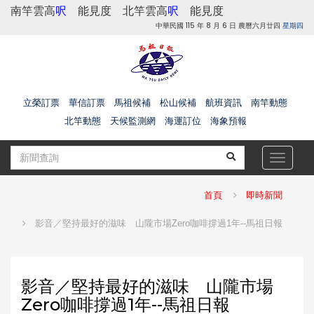
南竿雲高
呎
能見度
北竿雲高
呎
能見度
中華民國 115 年 8 月 6 日 農曆六月廿四
星期四
立榮訂票
華信訂票
馬祖候補
松山候補
航班資訊
南竿動態
北竿動態
天候監測網
海運訂位
海象預報
Toggle
navigat
首頁
即時新聞
影音／堅持最好的滋味 山隴市場Zero咖啡撐過1年--馬祖日報
影音／堅持最好的滋味 山隴市場
Zero咖啡撐過1年--馬祖日報