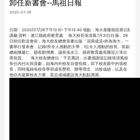
卸任新書會--馬祖日報
2020-07-29
日期：2020/07/28下午13:10-下午13:40 地點：海大基隆校區第2演
講廳 資料：連江縣政府教育處 海大校長張清風7月31日任滿，28
日卸任歡送會前，海大校友總會策畫出版「涓滴成流•終為海大」一
書舉行發表會，記錄1所令人感動的大學，1位令人感動的校長。前副
總統陳建仁、縣長劉增應、議長張永江、縣府教育處長陳冠人等出
席祝賀。 海大校友總會以「千言萬語」出書感謝並記錄張清風校
長任內付出與貢獻，由海內外校友自發投稿，寫下校友眼中的張校
長，同時蒐錄張校長學習成長歷程、辦學理念、治校成績，以及在
他任內凝聚校友力量，眾志成城建設海大點點滴滴。