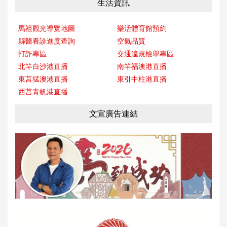
生活資訊
馬祖觀光導覽地圖
樂活體育館預約
縣醫看診進度查詢
空氣品質
打詐專區
交通違規檢舉專區
北竿白沙港直播
南竿福澳港直播
東莒猛澳港直播
東引中柱港直播
西莒青帆港直播
文宣廣告連結