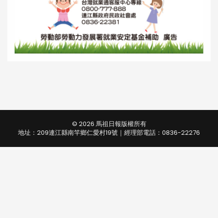
© 2026 馬祖日報版權所有
地址：209連江縣南竿鄉仁愛村19號｜經理部電話：0836-22276