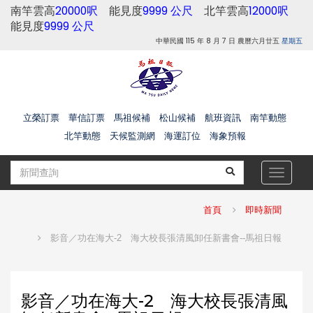
南竿雲高
20000呎
能見度
9999 公尺
北竿雲高
12000呎
能見度
9999 公尺
中華民國 115 年 8 月 7 日 農曆六月廿五
星期五
立榮訂票
華信訂票
馬祖候補
松山候補
航班資訊
南竿動態
北竿動態
天候監測網
海運訂位
海象預報
Toggle
navigat
首頁
即時新聞
影音／功在海大-2 海大校長張清風卸任新書會--馬祖日報
影音／功在海大-2 海大校長張清風